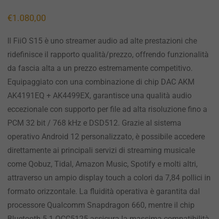
€
1.080,00
Il FiiO S15 è uno streamer audio ad alte prestazioni che
ridefinisce il rapporto qualità/prezzo, offrendo funzionalità
da fascia alta a un prezzo estremamente competitivo.
Equipaggiato con una combinazione di chip DAC AKM
AK4191EQ + AK4499EX, garantisce una qualità audio
eccezionale con supporto per file ad alta risoluzione fino a
PCM 32 bit / 768 kHz e DSD512. Grazie al sistema
operativo Android 12 personalizzato, è possibile accedere
direttamente ai principali servizi di streaming musicale
come Qobuz, Tidal, Amazon Music, Spotify e molti altri,
attraverso un ampio display touch a colori da 7,84 pollici in
formato orizzontale. La fluidità operativa è garantita dal
processore Qualcomm Snapdragon 660, mentre il chip
Bluetooth 5.1 QCC5125 assicura la massima compatibilità