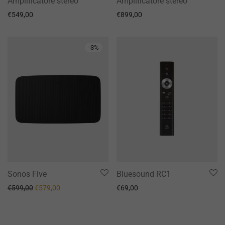
Amplificatore stereo
Amplificatore stereo
€
549,00
€
899,00
-
3
%
Sonos Five
Bluesound RC1
Il prezzo originale era: €599,00.
Il prezzo attuale è: €579,00.
€
599,00
€
579,00
€
69,00