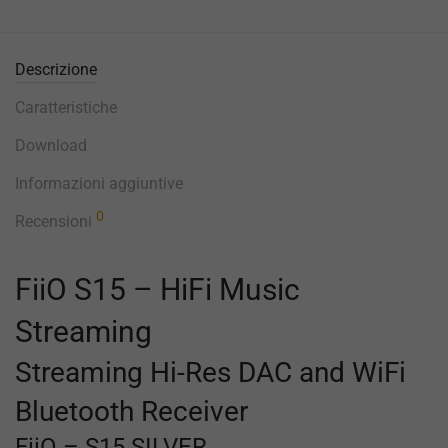
Descrizione
Caratteristiche
Download
Informazioni aggiuntive
0
Recensioni
FiiO S15 – HiFi Music
Streaming
Streaming Hi-Res DAC and WiFi
Bluetooth Receiver
FiiO – S15 SILVER