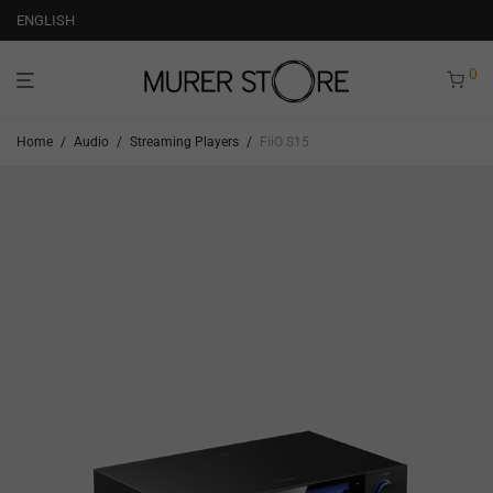
ENGLISH
0
Home
/
Audio
/
Streaming Players
/
FiiO S15