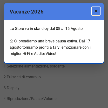
Il FiiO S15 adotta una struttura interna con componenti
×
Vacanze 2026
digitali, analogici e di alimentazione disposti su
sottoschede indipendenti, separando fisicamente le diverse
sezioni. Questo layout progettato con cura minimizza le
Lo Store va in stand-by dal 08 al 16 Agosto
interferenze tra i circuiti, garantendo una maggiore
precisione e una migliore gestione dinamica del segnale
⛱️ Ci prendiamo una breve pausa estiva. Dal 17
audio. Il risultato è una riproduzione sonora pulita, naturale
e dettagliata, che preserva ogni sfumatura con grande
agosto torniamo pronti a farvi emozionare con il
fedeltà.
miglior Hi-Fi e Audio/Video!
1 Selezione alimentazione/sorgente
2 Pulsanti di controllo
3 Display
4 Riproduzione/Pausa/Volume