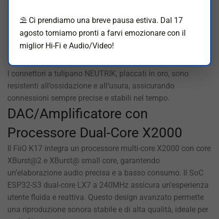
di cavi in rame privo di ossigeno placcato in argento, per
una trasmissione del segnale audio ad alta fedeltà e con
⛱️ Ci prendiamo una breve pausa estiva. Dal 17
perdite minime.
agosto torniamo pronti a farvi emozionare con il
miglior Hi-Fi e Audio/Video!
Connettori NEUTRIK placcati oro
I connettori a tulipano NEUTRIK, placcati in oro, sono
resistenti all’ossidazione e all’usura, assicurando
connessioni sempre precise e stabili nel tempo.
DAC/Amplificatore con
Processore Dual-Core X2000
Il FiiO K17 integra un processore multi-core X2000 con core
XBurst@2 e XBurst@ small core, garantendo
un’elaborazione audio precisa e a basso consumo. Il SoC
ESP32-S3 dual-core LX7 a 240MHz assicura un’esperienza
utente fluida e reattiva. Questo design avanzato permette
una riproduzione sonora stabile e di alta qualità, ideale per