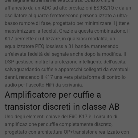
del segnale estremamente accurata. Questo chip è
affiancato da un ADC ad alte prestazioni ES9821Q e da un
oscillatore al quarzo femtosecond personalizzato a ultra-
basso rumore di fase, progettato per minimizzare il jitter e
massimizzare la fedeltà. Grazie a questa combinazione, il
K17 permette di utilizzare, in qualsiasi modalità, un
equalizzatore PEQ lossless a 31 bande, mantenendo
un’elevata fedeltà del segnale anche dopo la modifica. Il
DSP gestisce inoltre la protezione intelligente dell’uscita,
salvaguardando cuffie e apparecchi collegati da eventuali
danni, rendendo il K17 una vera piattaforma di controllo
audio per l’ascolto HiFi da scrivania.
Amplificatore per cuffie a
transistor discreti in classe AB
Uno degli elementi chiave del FiiO K17 è il circuito di
amplificazione per cuffie completamente discreto,
progettato con architettura OP+transistor e realizzato con