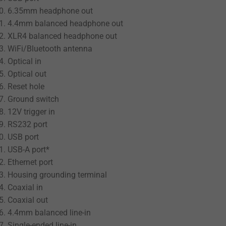
6.35mm headphone out
4.4mm balanced headphone out
XLR4 balanced headphone out
WiFi/Bluetooth antenna
Optical in
Optical out
Reset hole
Ground switch
12V trigger in
RS232 port
USB port
USB-A port*
Ethernet port
Housing grounding terminal
Coaxial in
Coaxial out
4.4mm balanced line-in
Single-ended line-in