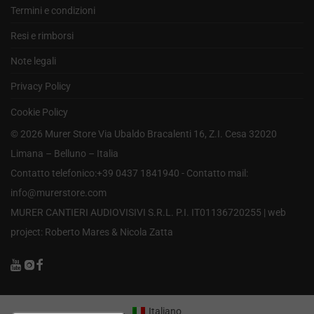
Termini e condizioni
Resi e rimborsi
Note legali
Privacy Policy
Cookie Policy
©
2026
Murer Store Via Ubaldo Bracalenti 16, Z.I. Cesa 32020
Limana – Belluno – Italia
Contatto telefonico:+39 0437 1841940 - Contatto mail:
info@murerstore.com
MURER CANTIERI AUDIOVISIVI S.R.L. P.I. IT01136720255 |
web
project: Roberto Mares & Nicola Zatta
Italiano