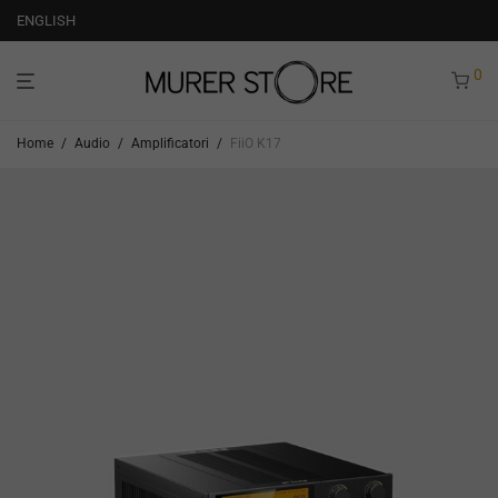
ENGLISH
0
Home
/
Audio
/
Amplificatori
/
FiiO K17