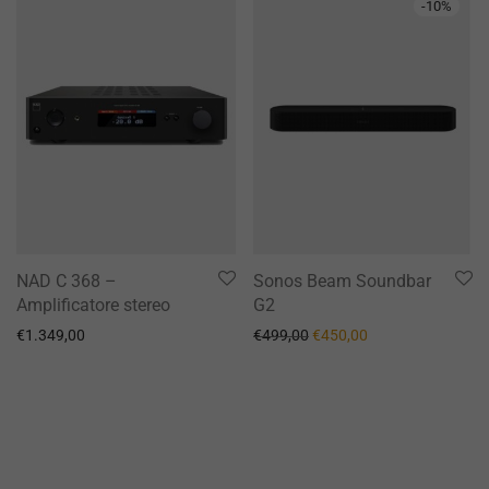
-
10
%
NAD C 368 –
Sonos Beam Soundbar
Amplificatore stereo
G2
Il prezzo originale era: €49
Il prezzo attuale è
€
1.349,00
€
499,00
€
450,00