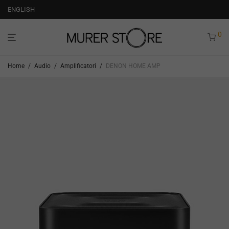
ENGLISH
0
Home
/
Audio
/
Amplificatori
/
DENON HOME AMP