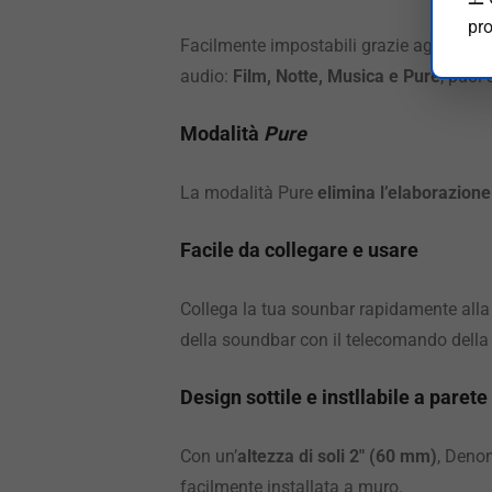
pro
Facilmente impostabili grazie agli appos
audio:
Film, Notte, Musica e Pure
, puoi
Modalità
Pure
La modalità Pure
elimina l’elaborazion
Facile da collegare e usare
Collega la tua sounbar rapidamente alla
della soundbar con il telecomando della
Design sottile e instllabile a parete
Con un’
altezza di soli 2″ (60 mm)
, Denon
facilmente installata a muro.