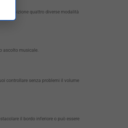
a disposizione quattro diverse modalità
ro ascolto musicale.
uoi controllare senza problemi il volume
tacolare il bordo inferiore o può essere