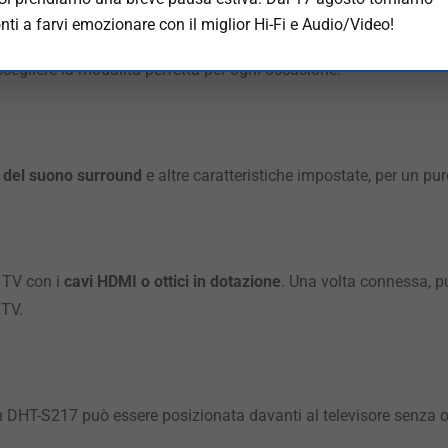
nti a farvi emozionare con il miglior Hi-Fi e Audio/Video!
iti tasti sul telecomando incluso, la Denon DHT-S217 mette a tu
 scegliere la modalità perfetta per ogni occasione.
e del suono surround
e altre caratteristiche impostate, per un pu
 TV con i
cavi HDMI o ottici in dotazione
. Una volta connessa, p
 TV.
 DHT-S217 può essere posizionata davanti al televisore senza os