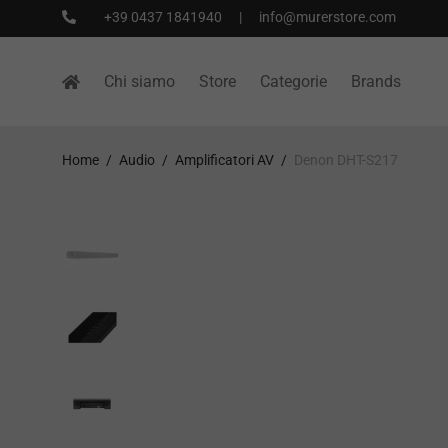
+39 0437 1841940
|
info@murerstore.com
Chi siamo
Store
Categorie
Brands
Home
/
Audio
/
Amplificatori AV
/
Denon DHT-S217