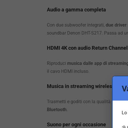
Audio a gamma completa
Con due subwoofer integrati,
due driver
soundbar Denon DHT-S217. Passa ad un
HDMI 4K con audio Return Channel
Riproduci
musica dalle app di streamin
il cavo HDMI incluso.
Musica in streaming wireless
V
Trasmetti e goditi con la qualità dell’a
Bluetooth
.
Lo 
Suono per ogni occasione
⛱️