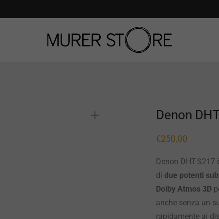
Denon DHT
€
250,00
Denon DHT-S217 è 
di
due potenti sub
Dolby Atmos 3D
pe
anche senza un su
rapidamente ai dis