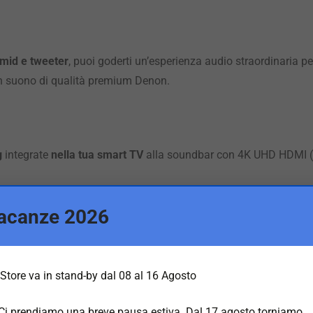
 mid e tweeter
, puoi goderti un’esperienza audio straordinaria p
 suono di qualità premium Denon.
g
integrate
nella tua smart TV
alla soundbar con 4K UHD HDMI (1
acanze 2026
udio Denon facilmente la tua musica preferita direttamente dal t
Store va in stand-by dal 08 al 16 Agosto
 Ci prendiamo una breve pausa estiva. Dal 17 agosto torniamo