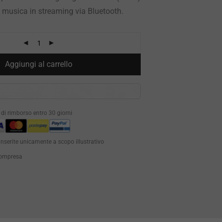
ci musica in streaming via Bluetooth.
Aggiungi al carrello
à di rimborso entro 30 giorni
inserite unicamente a scopo illustrativo
 compresa