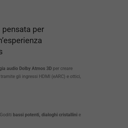
 pensata per
un’esperienza
s
ogia audio Dolby Atmos 3D
per creare
ramite gli ingressi HDMI (eARC) e ottici,
 Goditi
bassi potenti, dialoghi cristallini
e