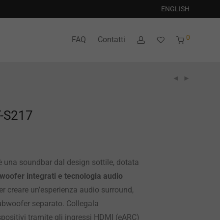
ENGLISH
0
FAQ
Contatti
-S217
una soundbar dal design sottile, dotata
woofer integrati e tecnologia audio
r creare un’esperienza audio surround,
bwoofer separato. Collegala
positivi tramite gli ingressi HDMI (eARC)