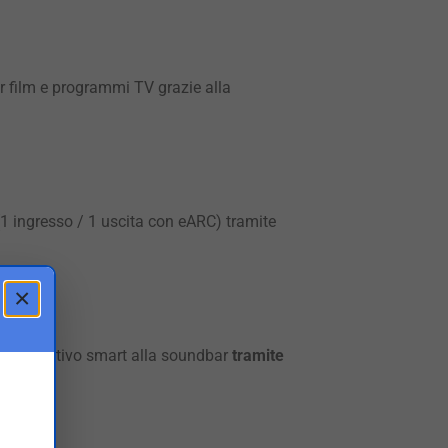
er film e programmi TV grazie alla
 ingresso / 1 uscita con eARC) tramite
×
uo dispositivo smart alla soundbar
tramite