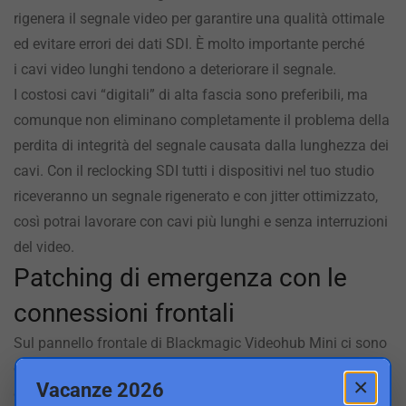
rigenera il segnale video per garantire una qualità ottimale
ed evitare errori dei dati SDI. È molto importante perché
i cavi video lunghi tendono a deteriorare il segnale.
I costosi cavi “digitali” di alta fascia sono preferibili, ma
comunque non eliminano completamente
il problema
della
perdita di integrità del segnale causata dalla lunghezza dei
cavi.
Con il
reclocking SDI tutti i dispositivi nel tuo studio
riceveranno un segnale rigenerato e con jitter ottimizzato,
così potrai lavorare con cavi più lunghi e senza interruzioni
del video.
Patching di emergenza con le
connessioni frontali
Sul pannello frontale di Blackmagic Videohub Mini ci sono
connettori 12G-SDI di patching per un accesso video
×
Vacanze 2026
diretto. Non dovrai più mettere sottosopra i cavi dietro il