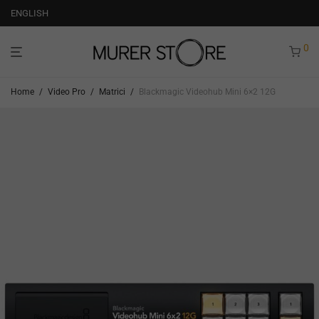
ENGLISH
0
Home
/
Video Pro
/
Matrici
/
Blackmagic Videohub Mini 6×2 12G