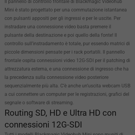
Il pannello di controllo frontale di Blackmagic Videohub
Mini è stato progettato per una commutazione istantanea
con pulsanti appositi per gli ingressi e per le uscite. Per
instradare una connessione video basta premere il
pulsante della destinazione
e poi quello
della fonte! Il
controllo sull’instradamento è totale, pur essendo matrici di
piccole dimensioni pensate per i rack portatili. Il pannello
frontale ospita connessioni video 12G-SDI per il patching
di
attrezzatura
esterna, e una connessione
di ingresso
che ha
la precedenza sulla connessione video posteriore
sequenzialmente più alta. C’è anche un’uscita webcam USB
a cui connettere un computer per le registrazioni, grafici del
segnale o software di streaming.
Routing SD, HD e Ultra HD con
connessioni 12G-SDI
Tutti i modelli Blackmagic Videohub Mini sono muniti di