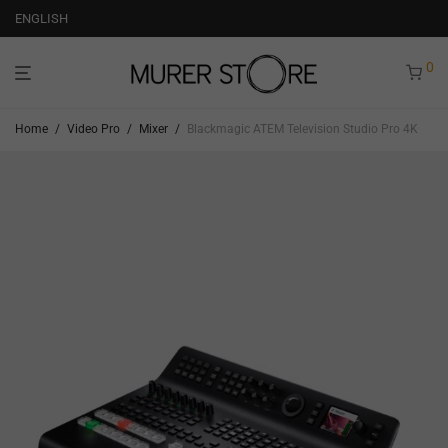
ENGLISH
0
Home
/
Video Pro
/
Mixer
/
Blackmagic ATEM Television Studio Pro 4K