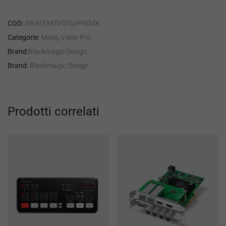
COD:
SWATEMTVSTU/PRO4K
Categorie:
Mixer
,
Video Pro
Brand:
Blackmagic Design
Brand:
Blackmagic Design
Prodotti correlati