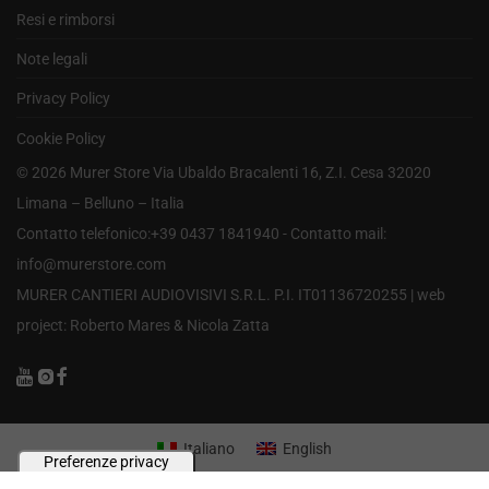
Resi e rimborsi
Note legali
Privacy Policy
Cookie Policy
©
2026
Murer Store Via Ubaldo Bracalenti 16, Z.I. Cesa 32020
Limana – Belluno – Italia
Contatto telefonico:+39 0437 1841940 - Contatto mail:
info@murerstore.com
MURER CANTIERI AUDIOVISIVI S.R.L. P.I. IT01136720255 |
web
project: Roberto Mares & Nicola Zatta
Italiano
English