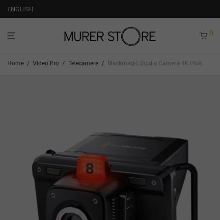
ENGLISH
0
Home
/
Video Pro
/
Telecamere
/
Blackmagic Studio Camera 4K Plus