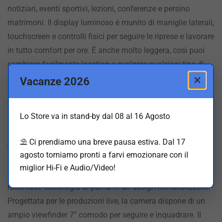
notiziari, eventi sportivi, lezioni, conferenze e persino
matrimoni. Il display luminoso è munito di maniglie laterali,
touchscreen e controlli fisici per seguire le riprese e lavorare
in tutto comfort per ore. È anche molto leggera, così puoi
cambiare facilmente location e svolgere qualsiasi tipo di
×
lavoro.
Vacanze 2026
UN RIVOLUZIONARIO DESIGN DA STUDIO
Lo Store va in stand-by dal 08 al 16 Agosto
Le grandi emittenti utilizzano camere da studio costose ma
molto ingombranti. Invece l’esclusiva
Blackmagic Studio
⛱️ Ci prendiamo una breve pausa estiva. Dal 17
Camera
offre tutti i vantaggi delle grandi telecamere in un
agosto torniamo pronti a farvi emozionare con il
profilo compatto completo di viewfinder. Il corpo macchina
miglior Hi-Fi e Audio/Video!
in policarbonato rinforzato in fibra di carbonio è leggero e
racchiude tecnologia di punta in un design miniaturizzato.
Progettata per le produzioni live, la camera dispone di un
ampio viewfinder 7” comodo per seguire e inquadrare. Il