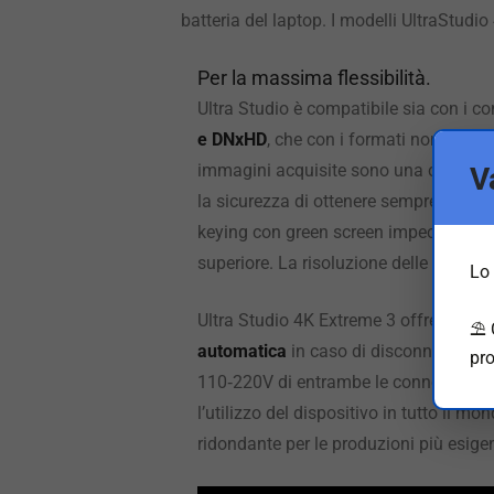
batteria del laptop. I modelli UltraStudi
Per la massima flessibilità.
Ultra Studio è compatibile sia con i c
e DNxHD
, che con i formati non compr
immagini acquisite sono una copia perfe
V
la sicurezza di ottenere sempre la mig
keying con green screen impeccabile, 
superiore. La risoluzione delle immagi
Lo 
Ultra Studio 4K Extreme 3 offre
due co
⛱️
automatica
in caso di disconnessione 
pro
110‑220V di entrambe le connession
l’utilizzo del dispositivo in tutto il 
ridondante per le produzioni più esige