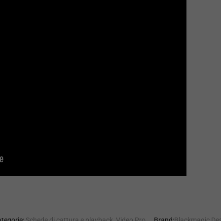
tegorie:
Schede di cattura e playback
,
Video Pro
Brand:
Blackmagic De