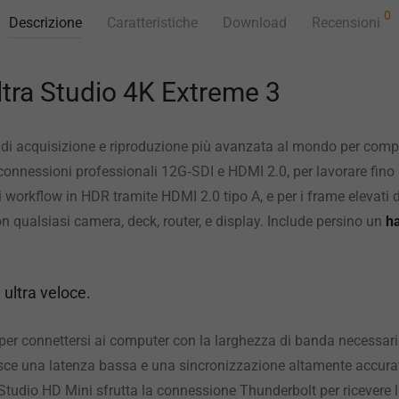
0
Descrizione
Caratteristiche
Download
Recensioni
tra Studio 4K Extreme 3
e di acquisizione e riproduzione più avanzata al mondo per comp
connessioni professionali 12G‑SDI e HDMI 2.0, per lavorare fino
r i workflow in HDR tramite HDMI 2.0 tipo A, e per i frame elevat
on qualsiasi camera, deck, router, e display. Include persino un
ha
ultra veloce.
 per connettersi ai computer con la larghezza di banda necessaria
isce una latenza bassa e una sincronizzazione altamente accura
raStudio HD Mini sfrutta la connessione Thunderbolt per ricevere 