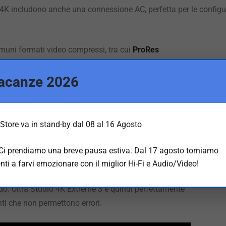
o 4K includono anche una connessione AC, perfetta per le configur
omuni formati video compressi, tra cui
ProRes
essi a 10 bit. Con i formati video non compressi, le
tta dell’originale, pixel per pixel, dandoti
acanze 2026
liore qualità possibile. Con UltraStudio esegui un
composizioni precise e una correzione colore
ni Ultra HD 4K è 4 volte superiore al 1080HD.
Store va in stand-by dal 08 al 16 Agosto
nnessioni di alimentazione con commutazione
 Ci prendiamo una breve pausa estiva. Dal 17 agosto torniamo
improvvisa. L’alimentazione interna universale
nti a farvi emozionare con il miglior Hi-Fi e Audio/Video!
i IEC commuta automaticamente, consentendo
mondo. Ultra Studio 4K Extreme 3 è quindi perfettamente
nti che non permettono errori.