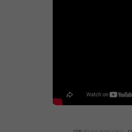
COD:
BDLKULSR4KEXTR/3
Ca