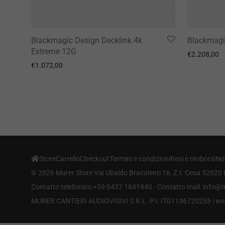
Blackmagic Design Decklink 4k
Blackmagi
Extreme 12G
€
2.208,00
€
1.072,00
Store
Carrello
Checkout
Termini e condizioni
Resi e rimborsi
Not
©
2026
Murer Store Via Ubaldo Bracalenti 16, Z.I. Cesa 32020 
Contatto telefonico:+39 0437 1841940 - Contatto mail: info
MURER CANTIERI AUDIOVISIVI S.R.L. P.I. IT01136720255 |
we