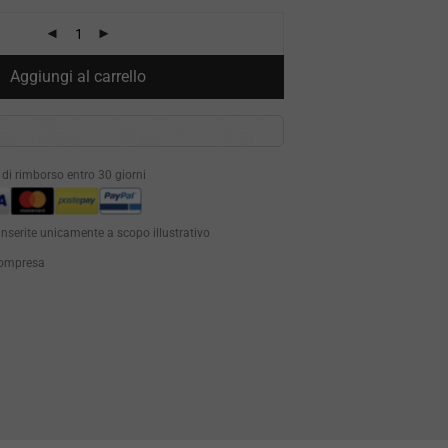
Aggiungi al carrello
à di rimborso entro 30 giorni
inserite unicamente a scopo illustrativo
 compresa