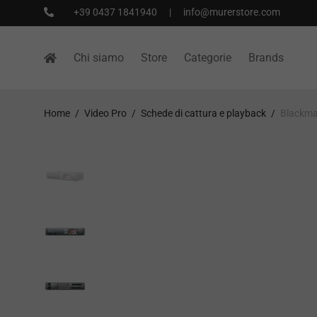
+39 0437 1841940
|
info@murerstore.com
Chi siamo
Store
Categorie
Brands
Home
/
Video Pro
/
Schede di cattura e playback
/
Blackmag