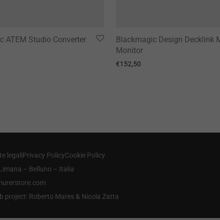
c ATEM Studio Converter
Blackmagic Design Decklink 
Monitor
€
152,50
e legali
Privacy Policy
Cookie Policy
Limana – Belluno – Italia
@murerstore.com
b project: Roberto Mares & Nicola Zatta