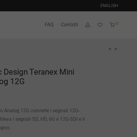
ENGLISH
0
FAQ
Contatti
 Design Teranex Mini
log 12G
to Analog 12G converte i segnali 12G-
ileva i segnali SD, HD, 6G e 12G-SDI e li
ogico