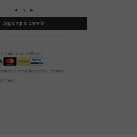
Aggiungi al carrello
à di rimborso entro 30 giorni
inserite unicamente a scopo illustrativo
 compresa