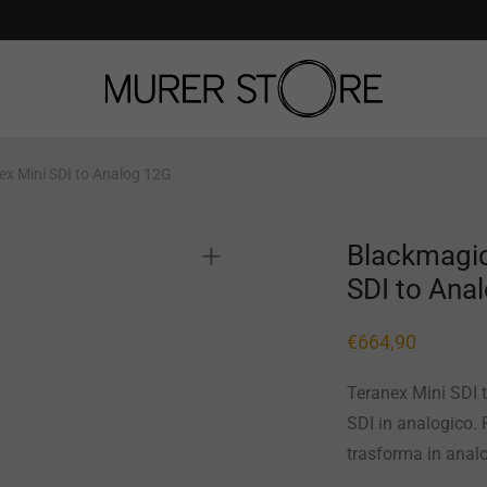
ex Mini SDI to Analog 12G
Blackmagic
SDI to Ana
€
664,90
Teranex Mini SDI 
SDI in analogico. R
trasforma in anal