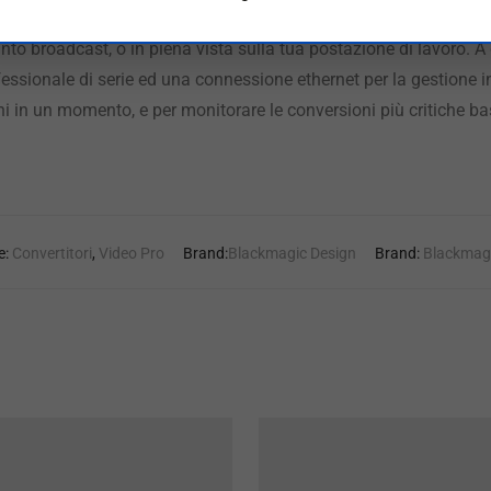
ttrici, oppure connessi alle televisioni per il monitoraggio. Il nu
anto broadcast, o in piena vista sulla tua postazione di lavoro. A
essionale di serie ed una connessione ethernet per la gestione in
i in un momento, e per monitorare le conversioni più critiche ba
e:
Convertitori
,
Video Pro
Brand:
Blackmagic Design
Brand:
Blackmagi