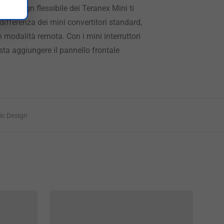
ovo design flessibile dei Teranex Mini ti
 differenza dei mini convertitori standard,
 modalità remota. Con i mini interruttori
sta aggiungere il pannello frontale
c Design