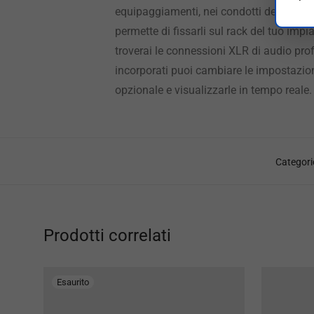
equipaggiamenti, nei condotti dei cavi ele
permette di fissarli sul rack del tuo impi
troverai le connessioni XLR di audio prof
incorporati puoi cambiare le impostazion
opzionale e visualizzarle in tempo reale.
Categori
Prodotti correlati