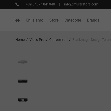
+39 0437 1841940
|
info@murerstore.com
Chi siamo
Store
Categorie
Brands
Home
/
Video Pro
/
Convertitori
/
Blackmagic Design Teran