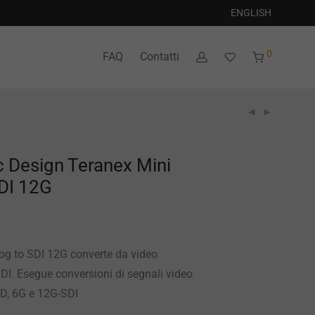
ENGLISH
0
FAQ
Contatti
 Design Teranex Mini
DI 12G
og to SDI 12G converte da video
DI. Esegue conversioni di segnali video
HD, 6G e 12G-SDI