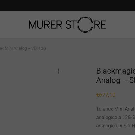
ex Mini Analog – SDI 12G
Blackmagic
Analog – S
€
677,10
Teranex Mini Anal
analogico a 12G-S
analogico in SD, 