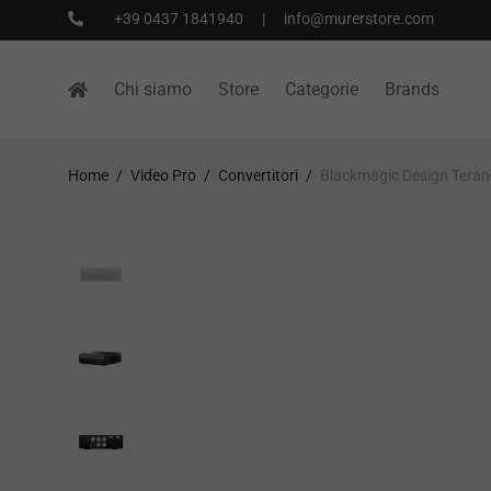
+39 0437 1841940
|
info@murerstore.com
Chi siamo
Store
Categorie
Brands
Home
/
Video Pro
/
Convertitori
/
Blackmagic Design Teran