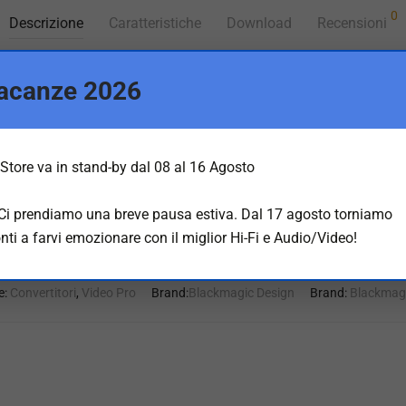
0
Descrizione
Caratteristiche
Download
Recensioni
acanze 2026
eranex Mini Analog – SDI 12G
e da video analogico a 12G-SDI
. Esegue conversioni di segnali 
Store va in stand-by dal 08 al 16 Agosto
vi analogici, come Betacam SP e VHS, apparecchi elettronici per T
ra HD SDI fino a 2160p60.
 Ci prendiamo una breve pausa estiva. Dal 17 agosto torniamo
nti a farvi emozionare con il miglior Hi-Fi e Audio/Video!
e:
Convertitori
,
Video Pro
Brand:
Blackmagic Design
Brand:
Blackmagi