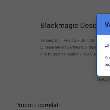
V
Blackmagic Design T
Teranex Mini Analog – SDI 12G
convert
Lo 
È ideale per convertire i tuoi dispositi
una fantastica qualità video SD/HD/Ult
⛱️
pro
Categori
Prodotti correlati