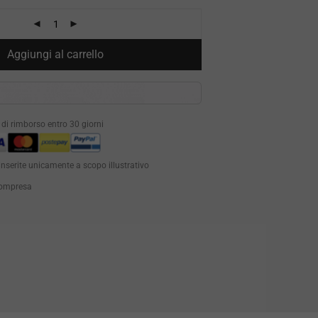
Aggiungi al carrello
à di rimborso entro 30 giorni
inserite unicamente a scopo illustrativo
 compresa