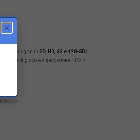
×
video analogico in
SD, HD, 6G e 12G-SDI
.
V, console di gioco e videocamere HDV in
c Design