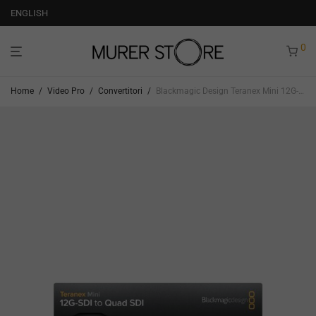
ENGLISH
0
Home
/
Video Pro
/
Convertitori
/
Blackmagic Design Teranex Mini 12G-SDI to Quad SDI