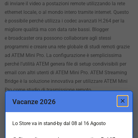
di inviare il video a postazioni remote utilizzando la rete
ethernet locale, o al mondo intero tramite internet. Questo
è possibile perché utilizza i codec avanzati H.264 per la
migliore qualità ma con data rate bassi. Blogger
e broadcaster ora possono collaborare agli stessi
programmi e creare una rete globale di studi remoti grazie
ad ATEM Mini Pro. La configurazione è semplicissima
perché l’utilità ATEM genera file di setup condivisibili per
email con altri utenti di ATEM Mini Pro. ATEM Streaming
Bridge è la soluzione innovativa per utilizzare ATEM Mini
Pro come studio di trasmissione remoto.
×
Vacanze 2026
Gli switcher ATEM Mini sono la soluzione perfetta per
realizzare produzioni professionali multicamera per il live
streaming su YouTube, e innovative presentazioni aziendali
Lo Store va in stand-by dal 08 al 16 Agosto
su Skype o Zoom. Basta collegarli a 4 camere professionali