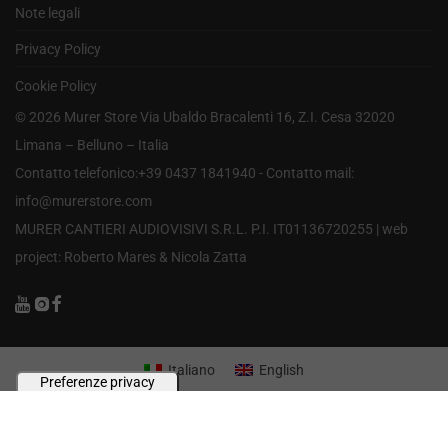
Note legali
Privacy Policy
Cookie Policy
©
2026
Murer Store Via Ubaldo Bracalenti 16, Z.I. Cesa 32020
Limana – Belluno – Italia
Contatto telefonico:+39 0437 1841940 - Contatto mail:
info@murerstore.com
MURER CANTIERI AUDIOVISIVI S.R.L. P.I. IT01136720255 |
web
project: Roberto Mares & Nicola Zatta
Italiano
English
Le tue preferenze relative alla privacy