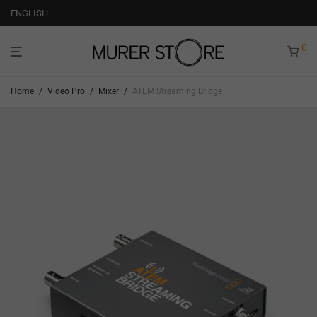
ENGLISH
0
Home
/
Video Pro
/
Mixer
/
ATEM Streaming Bridge