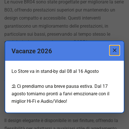
Le nuove BR04 sono state progettate per migliorare la serie
B03, offrendo prestazioni superiori pur mantenendo un
design compatto e accessibile. Questi interventi
garantiscono un miglioramento delle prestazioni, in
particolare sui bassi, preservando al tempo stesso le
qualità che hanno reso la gamma BOREA un successo.
×
Vacanze 2026
Componenti di alta qualità
Lo Store va in stand-by dal 08 al 16 Agosto
Le BR04 integrano un tweeter a cupola in seta con
tecnologia EFS e un driver midrange/basso in polpa di
⛱️ Ci prendiamo una breve pausa estiva. Dal 17
cellulosa, assicurando voci chiare e un calore naturale.
agosto torniamo pronti a farvi emozionare con il
miglior Hi-Fi e Audio/Video!
Design elegante e finiture versatili
Il design elegante è disponibile in sei finiture, offrendo la
flessibilità per adattarsi a qualsiasi stile di arredamento.