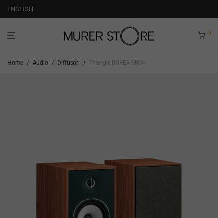
ENGLISH
0
Home
/
Audio
/
Diffusori
/
Triangle BOREA BR04