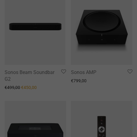
Sonos Beam Soundbar
Sonos AMP
G2
€
799,00
Il prezzo originale era: €499,00.
Il prezzo attuale è: €450,00.
€
499,00
€
450,00