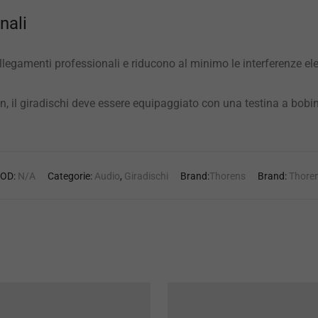
nali
legamenti professionali e riducono al minimo le interferenze elett
n, il giradischi deve essere equipaggiato con una testina a bob
OD:
N/A
Categorie:
Audio
,
Giradischi
Brand:
Thorens
Brand:
Thore