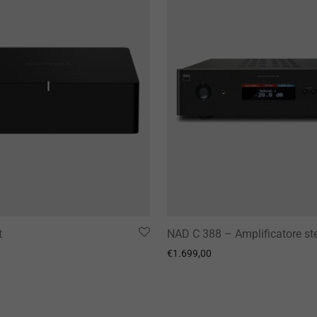
t
NAD C 388 – Amplificatore st
€
1.699,00