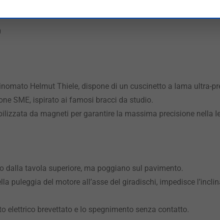
0
rinomato Helmut Thiele, dispone di un cuscinetto a lama ultra-pr
ne SME, ispirato ai famosi bracci da studio.
ilizzata da magneti per garantire la massima precisione nella let
o dalla tavola superiore, ma poggiano sul pavimento.
ella puleggia del motore all’asse del giradischi, impedisce l’incl
o elettrico brevettato e lo spegnimento senza contatto.