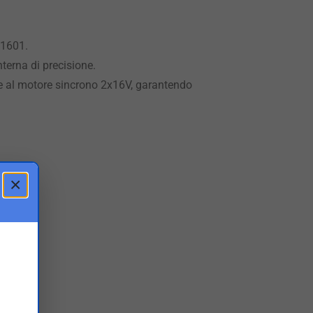
 1601.
nterna di precisione.
sce al motore sincrono 2x16V, garantendo
×