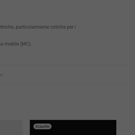
riche, particolarmente critiche per i
ina mobile (MC).
ns