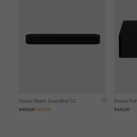
Sonos Beam Soundbar G2
Sonos Por
Il prezzo originale era: €499,00.
Il prezzo attuale è: €450,00.
€
499,00
€
450,00
€
449,00