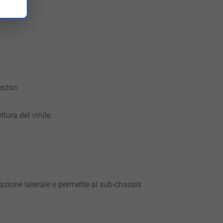
eciso.
tura del vinile.
inazione laterale e permette al sub-chassis