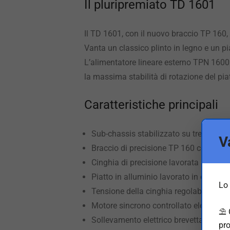
Il pluripremiato TD 1601
Il TD 1601, con il nuovo braccio TP 160,
Vanta un classico plinto in legno e un pi
L’alimentatore lineare esterno
TPN 1600
la massima stabilità di rotazione del pia
Caratteristiche principali
Sub-chassis stabilizzato su tre molle 
V
Braccio di precisione TP 160 con cusc
Cinghia di precisione lavorata
Piatto in alluminio lavorato in due part
Lo 
Tensione della cinghia regolabile
Motore sincrono controllato elettroni
⛱️
Sollevamento elettrico brevettato
pro