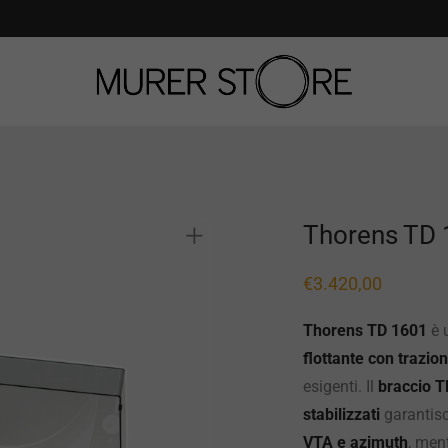
Thorens TD
€
3.420,00
Thorens TD 1601
è 
flottante con trazion
esigenti. Il
braccio T
stabilizzati
garantisc
VTA e azimuth
, ment