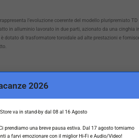
 rappresenta l’evoluzione coerente del modello pluripremiato TD
atto in alluminio lavorato in due parti, azionato da una cinghia i
è dotato di trasformatore toroidale ad alte prestazioni e forni
tto.
coniche
acanze 2026
inetto a perno e connettore SME
i
Store va in stand-by dal 08 al 16 Agosto
camente
 Ci prendiamo una breve pausa estiva. Dal 17 agosto torniamo
nti a farvi emozionare con il miglior Hi-Fi e Audio/Video!