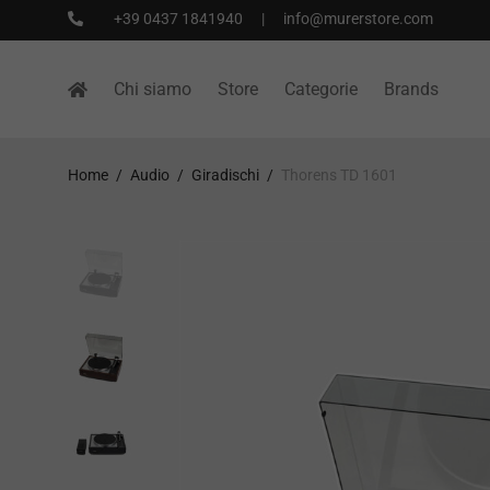
+39 0437 1841940
|
info@murerstore.com
Chi siamo
Store
Categorie
Brands
Home
/
Audio
/
Giradischi
/
Thorens TD 1601