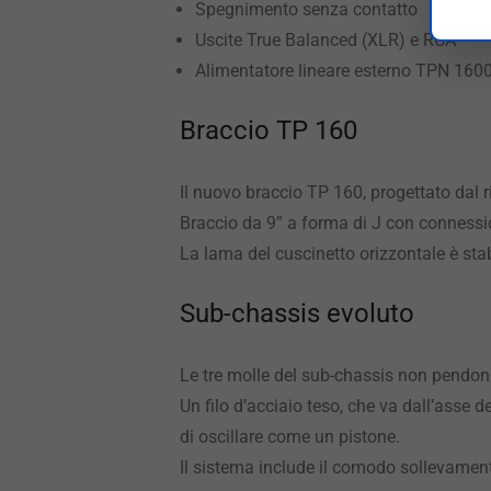
Spegnimento senza contatto
Uscite True Balanced (XLR) e RCA
Alimentatore lineare esterno TPN 160
Braccio TP 160
Il nuovo braccio TP 160, progettato dal 
Braccio da 9” a forma di J con connessio
La lama del cuscinetto orizzontale è stab
Sub-chassis evoluto
Le tre molle del sub-chassis non pendon
Un filo d’acciaio teso, che va dall’asse d
di oscillare come un pistone.
Il sistema include il comodo sollevament