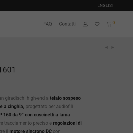
ENGLISH
0
FAQ
Contatti
 1601
un giradischi high-end a
telaio sospeso
e a cinghia,
progettato per audiofili
P 160 da 9” con cuscinetti a lama
e tracciamento preciso e
regolazioni di
re il
motore sincrono DC
con