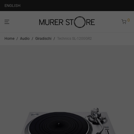
ENGLISH
0
Home
/
Audio
/
Giradischi
/
Technics SL-1200GR2