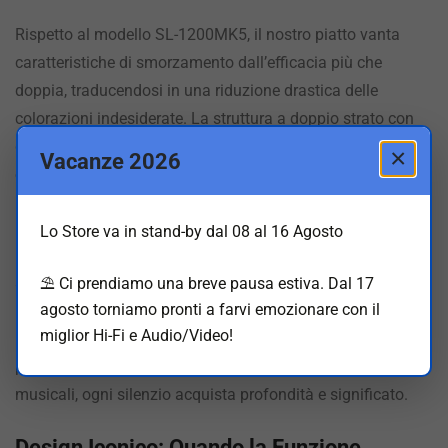
Rispetto al modello SL-1200MK5, il nostro piatto vanta
caratteristiche di smorzamento dall’efficacia più che
doppia, traducendosi in una riduzione drastica delle
colorazioni indesiderate. La struttura a doppio strato con
gomma ammortizzante su tutta la superficie posteriore
×
Vacanze 2026
elimina le risonanze superflue, permettendo alla musica di
respirare con naturalezza e dinamicità esplosiva.
Lo Store va in stand-by dal 08 al 16 Agosto
Il braccio S-shape in alluminio, con la sua sensibilità di
avvio di appena 5 mg ottenuta attraverso l’assemblaggio
⛱️ Ci prendiamo una breve pausa estiva. Dal 17
agosto torniamo pronti a farvi emozionare con il
manuale di maestri artigiani giapponesi, segue i solchi con
miglior Hi-Fi e Audio/Video!
una precisione che rivela sfumature sonore mai percepite
prima. Ogni disco diventa una finestra su nuovi dettagli
musicali, ogni silenzio acquista profondità e significato.
Design Iconico: Quando la Funzione