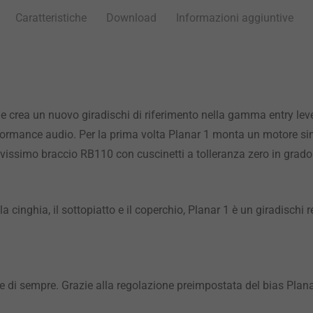
Caratteristiche
Download
Informazioni aggiuntive
e crea un nuovo giradischi di riferimento nella gamma entry level
erformance audio. Per la prima volta Planar 1 monta un motore s
ovissimo braccio RB110 con cuscinetti a tolleranza zero in grado d
cinghia, il sottopiatto e il coperchio, Planar 1 è un giradischi
re di sempre. Grazie alla regolazione preimpostata del bias Plana