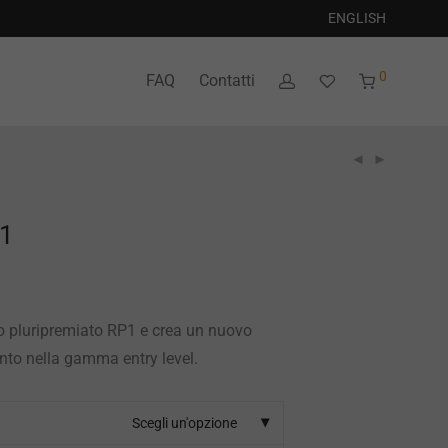
ENGLISH
0
FAQ
Contatti
 1
uo pluripremiato RP1 e crea un nuovo
ento nella gamma entry level.
Scegli un'opzione