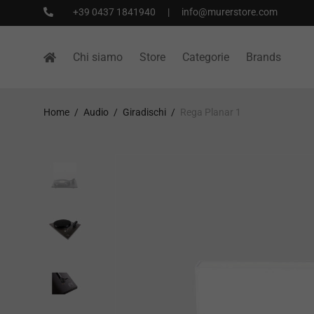
+39 0437 1841940
|
info@murerstore.com
Chi siamo
Store
Categorie
Brands
Home
/
Audio
/
Giradischi
/
Rega Planar 1