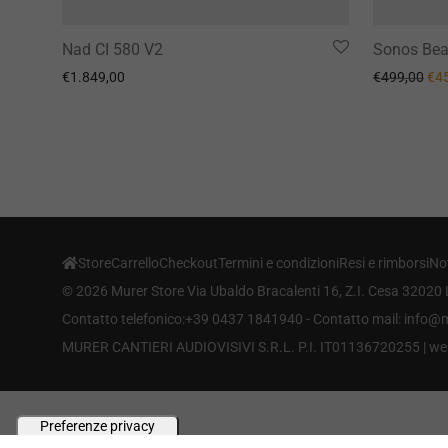
Nad CI 580 V2
Sonos Be
Il 
€
1.849,00
€
499,00
€
4
Store
Carrello
Checkout
Termini e condizioni
Resi e rimborsi
Not
©
2026
Murer Store Via Ubaldo Bracalenti 16, Z.I. Cesa 32020 
Contatto telefonico:+39 0437 1841940 - Contatto mail: info
MURER CANTIERI AUDIOVISIVI S.R.L. P.I. IT01136720255 |
we