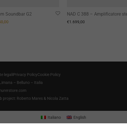
am Soundbar G2
NAD C 388 – Amplificatore st
prezzo originale era: €499,00.
Il prezzo attuale è: €450,00.
50,00
€
1.699,00
e legali
Privacy Policy
Cookie Policy
Limana – Belluno – Italia
@murerstore.com
b project: Roberto Mares & Nicola Zatta
Italiano
English