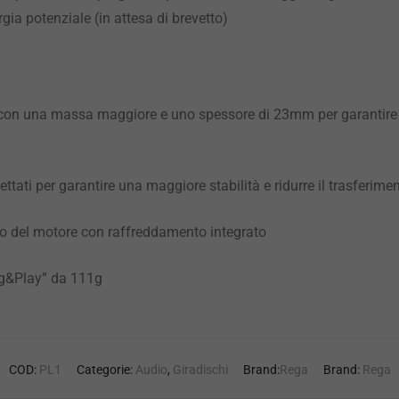
gia potenziale (in attesa di brevetto)
 con una massa maggiore e uno spessore di 23mm per garantire u
ettati per garantire una maggiore stabilità e ridurre il trasferime
o del motore con raffreddamento integrato
g&Play” da 111g
COD:
PL1
Categorie:
Audio
,
Giradischi
Brand:
Rega
Brand:
Rega