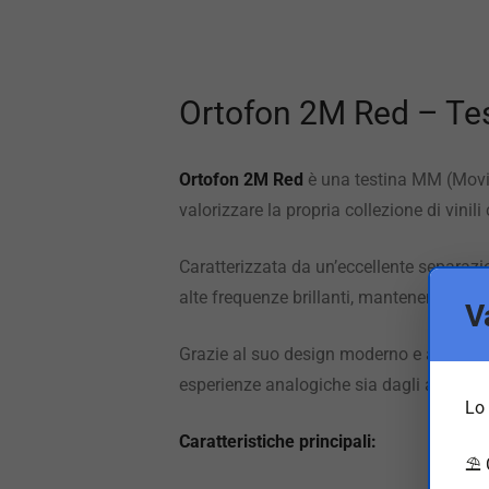
Ortofon 2M Red – Te
Ortofon 2M Red
è una testina MM (Movin
valorizzare la propria collezione di vini
Caratterizzata da un’eccellente separazio
alte frequenze brillanti, mantenendo sem
V
Grazie al suo design moderno e alla facil
esperienze analogiche sia dagli audiofili 
Lo 
Caratteristiche principali:
⛱️