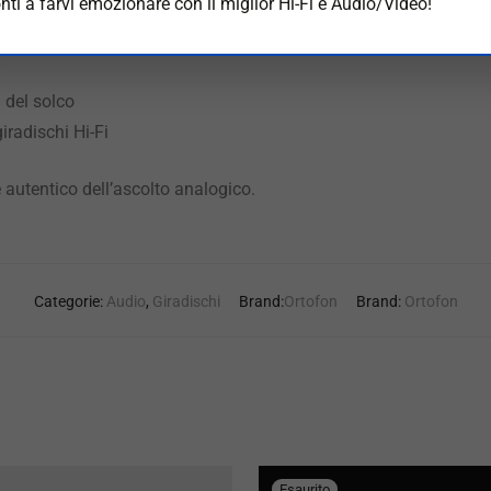
nti a farvi emozionare con il miglior Hi-Fi e Audio/Video!
a del solco
iradischi Hi-Fi
re autentico dell’ascolto analogico.
Categorie:
Audio
,
Giradischi
Brand:
Ortofon
Brand:
Ortofon