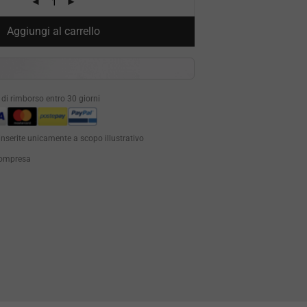
Aggiungi al carrello
à di rimborso entro 30 giorni
inserite unicamente a scopo illustrativo
 compresa