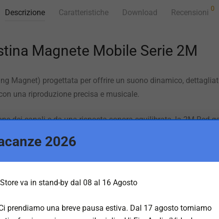
0
Descrizione
Caratteristiche
Download
Recensioni
stina Magnete Mobile Serie 2M
g Magnet) progettata per offrire un suono dinamico, dettagliato
li con una riproduzione precisa e musicale.
ne dei canali e da una risposta sonora equilibrata, la 2M Red gar
pre grande musicalità e controllo.
acanze 2026
ità di installazione, rappresenta una delle scelte più apprezzate
che cercano qualità e affidabilità.
Store va in stand-by dal 08 al 16 Agosto
 Ci prendiamo una breve pausa estiva. Dal 17 agosto torniamo