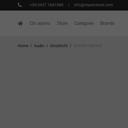
+39 0437 1841940
|
info@murerstore.com
Chi siamo
Store
Categorie
Brands
Home
/
Audio
/
Giradischi
/
Ortofon 2M Red