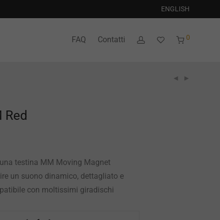
ENGLISH
0
FAQ
Contatti
M Red
 una testina MM Moving Magnet
rire un suono dinamico, dettagliato e
atibile con moltissimi giradischi