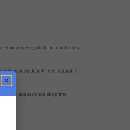
 e coinvolgente, ideale per chi desidera
antisce bassi definiti, medi naturali e
×
 sia dagli appassionati alle prime