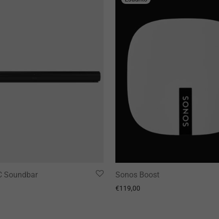
C Soundbar
Sonos Boost
€
119,00