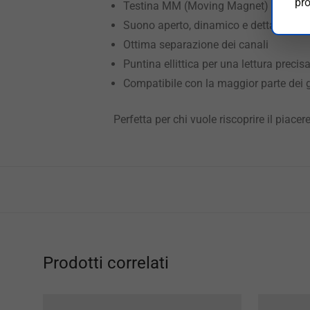
pro
Testina MM (Moving Magnet)
Suono aperto, dinamico e dettagliato
Ottima separazione dei canali
Puntina ellittica per una lettura precis
Compatibile con la maggior parte dei g
Perfetta per chi vuole riscoprire il piace
Prodotti correlati