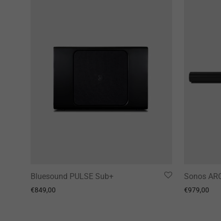
Bluesound PULSE Sub+
Sonos AR
€
849,00
€
979,00