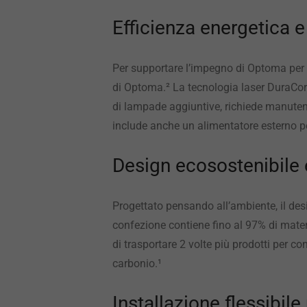
Efficienza energetica 
Per supportare l’impegno di Optoma per l
di Optoma.² La tecnologia laser DuraCor
di lampade aggiuntive, richiede manuten
include anche un alimentatore esterno pe
Design ecosostenibile e
Progettato pensando all’ambiente, il des
confezione contiene fino al 97% di materi
di trasportare 2 volte più prodotti per co
carbonio.¹
Installazione flessibil