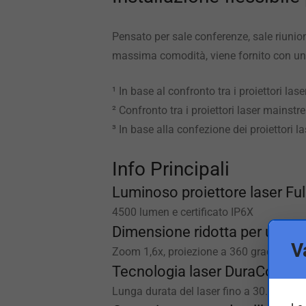
Pensato per sale conferenze, sale riunion
massima comodità, viene fornito con una 
¹ In base al confronto tra i proiettori 
² Confronto tra i proiettori laser mains
³ In base alla confezione dei proiettori 
Info Principali
Luminoso proiettore laser Fu
4500 lumen e certificato IP6X
Dimensione ridotta per una fa
V
Zoom 1,6x, proiezione a 360 gradi e vert
Tecnologia laser DuraCore
Lunga durata del laser fino a 30.000 o