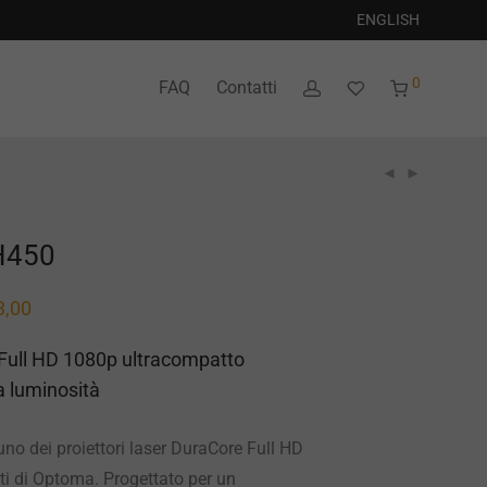
ENGLISH
0
FAQ
Contatti
H450
3,00
 Full HD 1080p ultracompatto
a luminosità
o dei proiettori laser DuraCore Full HD
i di Optoma. Progettato per un