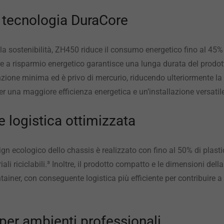
e tecnologia DuraCore
a sostenibilità, ZH450 riduce il consumo energetico fino al 45% 
e a risparmio energetico garantisce una lunga durata del prodott
zione minima ed è privo di mercurio, riducendo ulteriormente l
r una maggiore efficienza energetica e un’installazione versatil
 logistica ottimizzata
ign ecologico dello chassis è realizzato con fino al 50% di plast
ali riciclabili.³ Inoltre, il prodotto compatto e le dimensioni 
ntainer, con conseguente logistica più efficiente per contribuire a
e per ambienti professionali