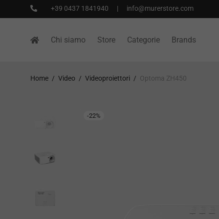
+39 0437 1841940
|
info@murerstore.com
Chi siamo
Store
Categorie
Brands
Home
/
Video
/
Videoproiettori
/
Optoma ZH450
-
22
%