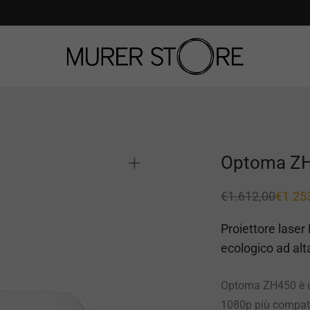
Optoma Z
€
1.612,00
€
1.25
Il
Il
prezzo
prezzo
originale
attuale
Proiettore laser
era:
è:
€1.612,00.
€1.253,00.
ecologico ad alt
Optoma ZH450 è un
1080p più compatt