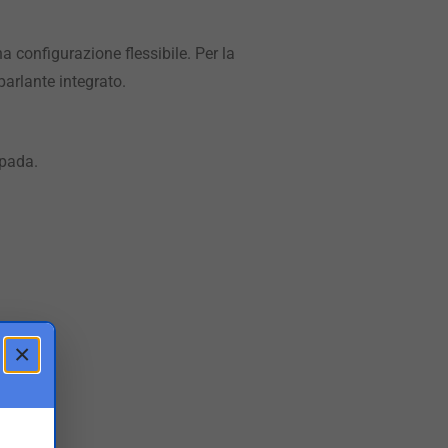
a configurazione flessibile. Per la
arlante integrato.
mpada.
×