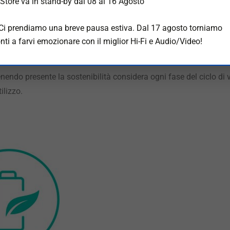
Store va in stand-by dal 08 al 16 Agosto
nte
riciclati
 Ci prendiamo una breve pausa estiva. Dal 17 agosto torniamo
nti a farvi emozionare con il miglior Hi-Fi e Audio/Video!
ale complessivo dei nostri prodotti in modo da poter fare il ben
enendo presente la sostenibilità considera ogni fase del ciclo di v
ilizzo.