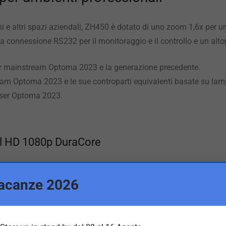
i e altri spazi aziendali, ZH450 è dotato di uno zoom 1,6x per un
connessione RS232 per il monitoraggio e il controllo e un altop
laser mainstream Optoma 2023 e la generazione precedente.
tream Optoma 2023 e le sue controparti equivalenti basate su la
laser Optoma 2023.
ll HD 1080p DuraCore
cile installazione
acanze 2026
icale
re di funzionamento senza manutenzione