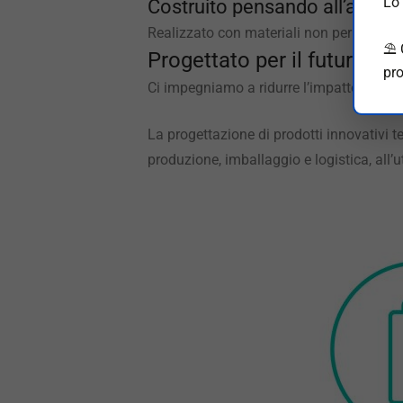
Lo 
Costruito pensando all’ambie
Realizzato con materiali non pericolosi e 
⛱️
Progettato per il futuro
pro
Ci impegniamo a ridurre l’impatto ambient
La progettazione di prodotti innovativi t
produzione, imballaggio e logistica, all’ut