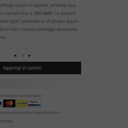
affinati ripiani in bambù, offrendo due
r ospitare fino a
160 vinili
. La sezione
tore style” permette di sfogliare i dischi
e il vetro frontale protegge ed espone
nto.
Aggiungi al carrello
à di rimborso entro 30 giorni
inserite unicamente a scopo illustrativo
 compresa