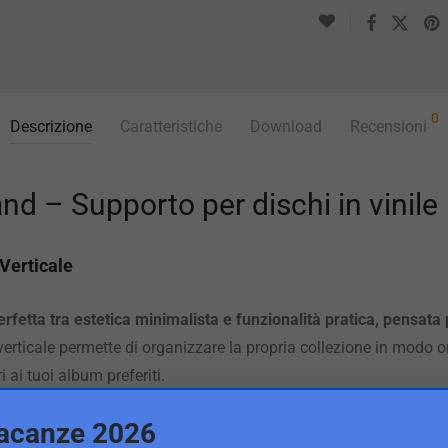
0
Descrizione
Caratteristiche
Download
Recensioni
nd – Supporto per dischi in vinile
 Verticale
perfetta tra estetica minimalista e funzionalità pratica, pensata
erticale permette di organizzare la propria collezione in modo 
 ai tuoi album preferiti.
acanze 2026
tallo nero e ripiani in bambù naturale, si integra armoniosamen