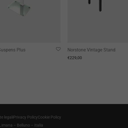
Suspens Plus
Norstone Vintage Stand
€
229,00
e legali
Privacy Policy
Cookie Policy
Limana – Belluno – Italia