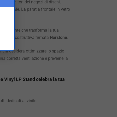
ai contenitori dei negozi di dischi,
radizionale. La paratia frontale in vetro
ed elegante che trasforma la tua
a qualità costruttiva firmata
Norstone
.
r chi desidera ottimizzare lo spazio
na corretta ventilazione e previene la
ne Vinyl LP Stand celebra la tua
tti dedicati al vinile: