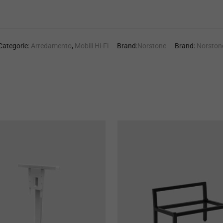
Categorie:
Arredamento
,
Mobili Hi-Fi
Brand:
Norstone
Brand:
Norston