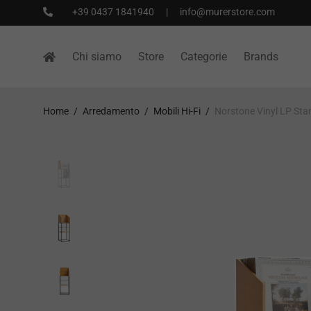
+39 0437 1841940
|
info@murerstore.com
Chi siamo
Store
Categorie
Brands
Home
/
Arredamento
/
Mobili Hi-Fi
/
Norstone Vinyl LP Sta