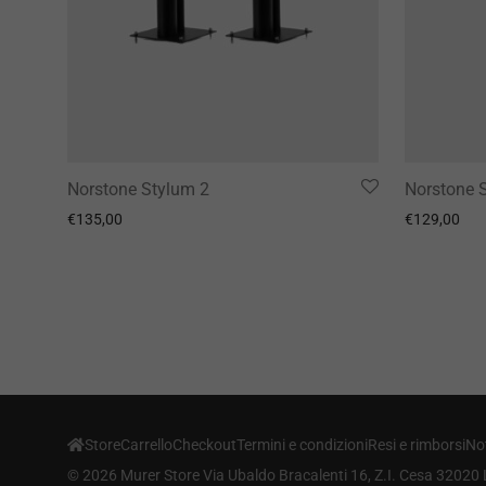
Norstone Stylum 2
Norstone 
€
135,00
€
129,00
Store
Carrello
Checkout
Termini e condizioni
Resi e rimborsi
Not
©
2026
Murer Store Via Ubaldo Bracalenti 16, Z.I. Cesa 32020 