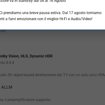
Store va in stand-by dal 08 al 16 Agosto
 Ci prendiamo una breve pausa estiva. Dal 17 agosto torniamo
ema di Nuova Generazione
nti a farvi emozionare con il miglior Hi-Fi e Audio/Video!
con:
olby Vision, HLG, Dynamic HDR
to 4:4:4
audio 3D object-based direttamente dal TV con un solo cavo HDM
e ALLM
e, il preamplificatore supporta: