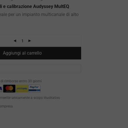
li e calibrazione Audyssey MultEQ
ideale per un impianto multicanale di alto
Aggiungi al carrello
à di rimborso entro 30 giorni
inserite unicamente a scopo illustrativo
 compresa