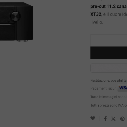
pre-out 11.2 cana
XT32
, è il cuore 
livello.
Restituzione: possibilit
Pagamenti sicuri:
Tutte le immagini sono 
Tutti i prezzi sono IVA