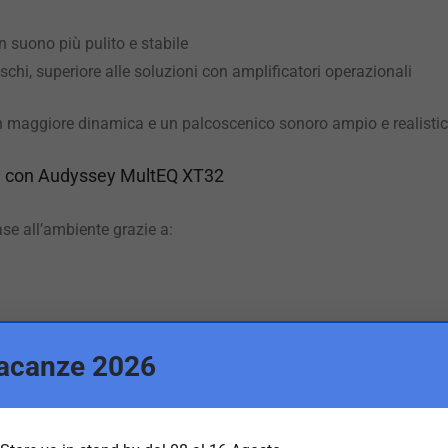
n suono più pulito e stabile
schi, superiore alle soluzioni con amplificatori operazionali
 con maggiore dinamica e un palcoscenico sonoro ampio e realistic
le con Audyssey MultEQ XT32
se all’ambiente grazie a:
acanze 2026
alibrazione indipendente per bassi più uniformi, profondi e contr