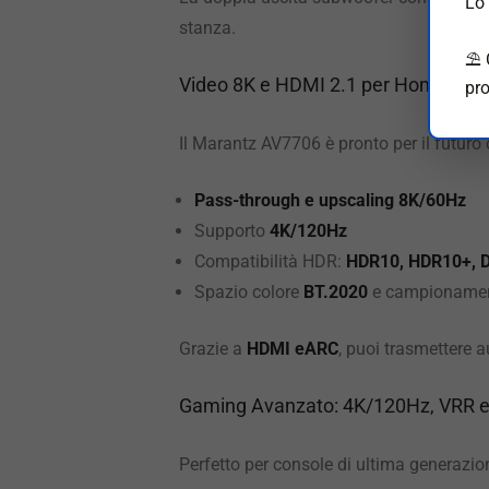
Lo 
stanza.
⛱️
Video 8K e HDMI 2.1 per Home Cin
pro
Il Marantz AV7706 è pronto per il futuro 
Pass-through e upscaling 8K/60Hz
Supporto
4K/120Hz
Compatibilità HDR:
HDR10, HDR10+, D
Spazio colore
BT.2020
e campionamen
Grazie a
HDMI eARC
, puoi trasmettere 
Gaming Avanzato: 4K/120Hz, VRR 
Perfetto per console di ultima generazion