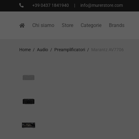
+39 0437 1841940
|
info@murerstore.com
Chi siamo
Store
Categorie
Brands
Home
/
Audio
/
Preamplificatori
/
Marantz AV7706