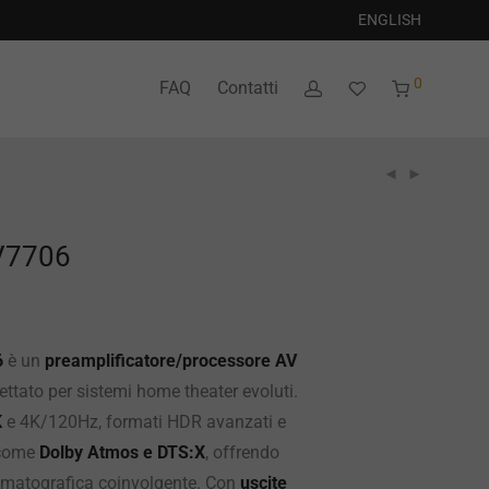
ENGLISH
0
FAQ
Contatti
V7706
6
è un
preamplificatore/processore AV
ttato per sistemi home theater evoluti.
K
e 4K/120Hz, formati HDR avanzati e
 come
Dolby Atmos e DTS:X
, offrendo
ematografica coinvolgente. Con
uscite