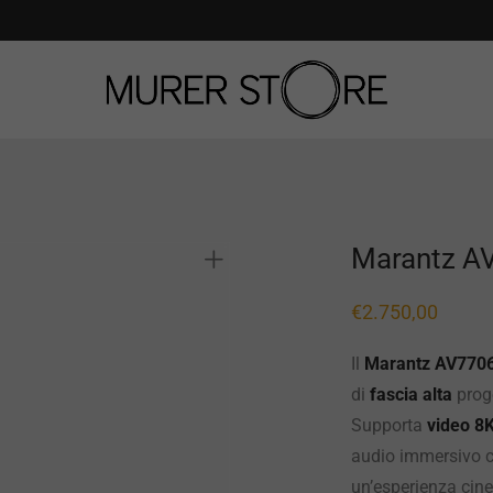
Marantz A
€
2.750,00
Il
Marantz AV770
di
fascia alta
proge
Supporta
video 8
audio immersivo
un’esperienza cin