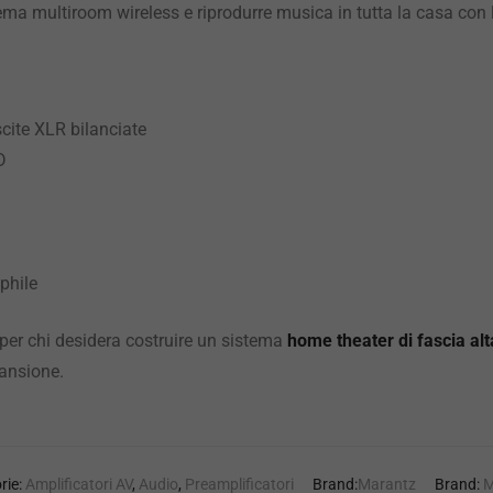
tema multiroom wireless e riprodurre musica in tutta la casa co
cite XLR bilanciate
D
phile
 per chi desidera costruire un sistema
home theater di fascia alt
pansione.
rie:
Amplificatori AV
,
Audio
,
Preamplificatori
Brand:
Marantz
Brand:
M