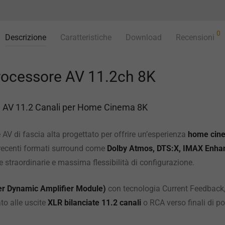
0
Descrizione
Caratteristiche
Download
Recensioni
ocessore AV 11.2ch 8K
e AV 11.2 Canali per Home Cinema 8K
 AV di fascia alta progettato per offrire un’esperienza
home cin
ù recenti formati surround come
Dolby Atmos, DTS:X, IMAX Enha
 straordinarie e massima flessibilità di configurazione.
r Dynamic Amplifier Module)
con tecnologia Current Feedback, 
to alle uscite
XLR bilanciate 11.2 canali
o RCA verso finali di po