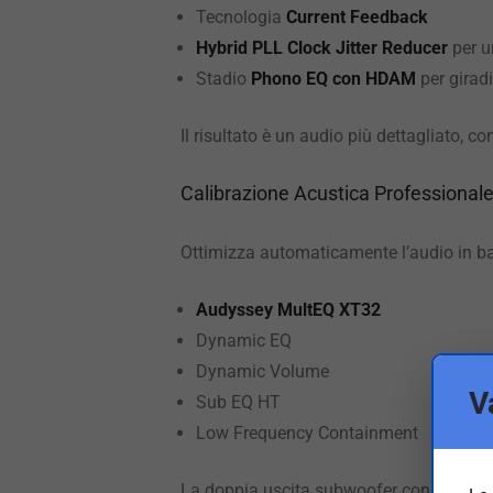
Tecnologia
Current Feedback
Hybrid PLL Clock Jitter Reducer
per u
Stadio
Phono EQ con HDAM
per giradi
Il risultato è un audio più dettagliato,
Calibrazione Acustica Professiona
Ottimizza automaticamente l’audio in ba
Audyssey MultEQ XT32
Dynamic EQ
Dynamic Volume
V
Sub EQ HT
Low Frequency Containment
La doppia uscita subwoofer consente la c