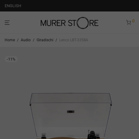
ENGLISH
0
Home
/
Audio
/
Giradischi
/
Lenco LBT-335BA
-
11
%