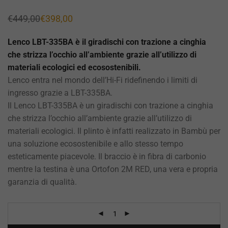
€
449,00
€
398,00
Il
Il
prezzo
prezzo
originale
attuale
Lenco LBT-335BA è il giradischi con trazione a cinghia
era:
è:
€449,00.
€398,00.
che strizza l’occhio all’ambiente grazie all’utilizzo di
materiali ecologici ed ecosostenibili.
Lenco entra nel mondo dell’Hi-Fi ridefinendo i limiti di
ingresso grazie a LBT-335BA.
Il Lenco LBT-335BA è un giradischi con trazione a cinghia
che strizza l’occhio all’ambiente grazie all’utilizzo di
materiali ecologici. Il plinto è infatti realizzato in Bambù per
una soluzione ecosostenibile e allo stesso tempo
esteticamente piacevole. Il braccio è in fibra di carbonio
mentre la testina è una Ortofon 2M RED, una vera e propria
garanzia di qualità.