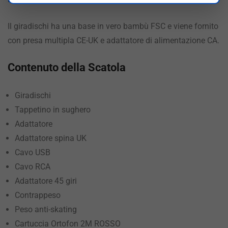
Il giradischi ha una base in vero bambù FSC e viene fornito
con presa multipla CE-UK e adattatore di alimentazione CA.
Contenuto della Scatola
Giradischi
Tappetino in sughero
Adattatore
Adattatore spina UK
Cavo USB
Cavo RCA
Adattatore 45 giri
Contrappeso
Peso anti-skating
Cartuccia Ortofon 2M ROSSO