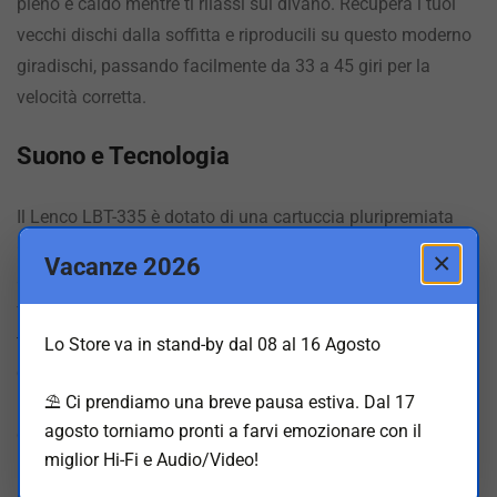
pieno e caldo mentre ti rilassi sul divano. Recupera i tuoi
vecchi dischi dalla soffitta e riproducili su questo moderno
giradischi, passando facilmente da 33 a 45 giri per la
velocità corretta.
Suono e Tecnologia
Il Lenco LBT-335 è dotato di una cartuccia pluripremiata
Ortofon 2M RED e di un sistema di conversione da
×
Vacanze 2026
analogico a digitale tramite porta USB, per archiviare
facilmente i vinili sul computer. Il piatto in metallo con
trasmissione a cinghia, il braccio con contrappeso e la
Lo Store va in stand-by dal 08 al 16 Agosto
connessione RCA garantiscono un suono cristallino e
⛱️ Ci prendiamo una breve pausa estiva. Dal 17
prestazioni ottimali. La copertura in plastica protegge il
agosto torniamo pronti a farvi emozionare con il
giradischi da polvere e urti.
miglior Hi-Fi e Audio/Video!
Design e Alimentazione