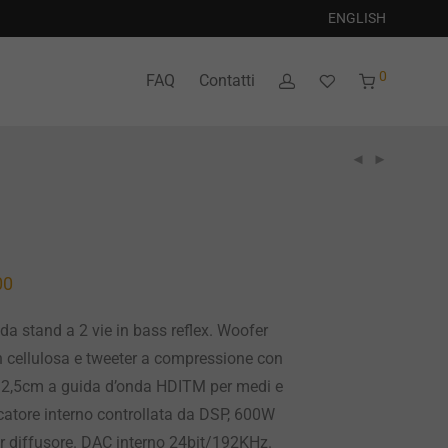
ENGLISH
0
FAQ
Contatti
00
 da stand a 2 vie in bass reflex. Woofer
 cellulosa e tweeter a compressione con
 2,5cm a guida d’onda HDITM per medi e
icatore interno controllata da DSP, 600W
r diffusore. DAC interno 24bit/192KHz.