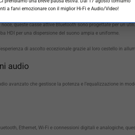
 prestazioni sbalorditive e sono simili nel design alle versioni 
 Ci prendiamo una breve pausa estiva. Dal 17 agosto torniamo
nti a farvi emozionare con il miglior Hi-Fi e Audio/Video!
 grazie ai woofer da 20 cm.
o noce, queste casse attive Bluetooth sono progettate per un uti
ba HDI per una dispersione del suono ampia e uniforme.
perienza di ascolto eccezionale grazie al loro cestello in allumi
ni audio
io avanzato che gestisce la potenza e l’equalizzazione in modo
uetooth, Ethernet, Wi-Fi e connessioni digitali e analogiche, que