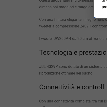
Questi altoparlanti multi-mediali offrono
⛱️
pro
dimensioni maggiori e maggiore potenza
Con una finitura elegante in legno nero 
tweeter a compressione 2409H con trom
I woofer JW200P-4 da 20 cm offrono un’es
Tecnologia e prestazio
JBL 4329P sono dotate di un sistema aud
riproduzione ottimale del suono.
Connettività e controlli
Con una connettività completa, tra cui Bl