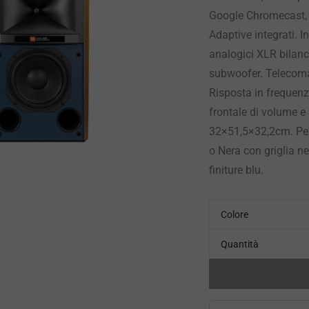
Google Chromecast, A
Adaptive integrati. In
analogici XLR bilanc
subwoofer. Telecoma
Risposta in frequenz
frontale di volume e
32×51,5×32,2cm. Pes
o Nera con griglia ne
finiture blu.
Colore
Quantità