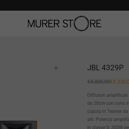
JBL 4329P
€
4.000,00
€
3.220,
Il
Il
prezzo
prezzo
originale
attuale
Diffusori amplificati
era:
è:
€4.000,00.
€3.220,00.
da 20cm con cono in
cupola in Teonex da
alti. Potenza amplif
in classe D, 300W pe