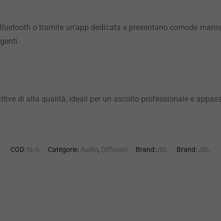
Bluetooth o tramite un’app dedicata e presentano comode manop
genti.
ve di alta qualità, ideali per un ascolto professionale e appas
COD:
N/A
Categorie:
Audio
,
Diffusori
Brand:
JBL
Brand:
JBL