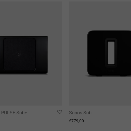
d PULSE Sub+
Sonos Sub
€
779,00