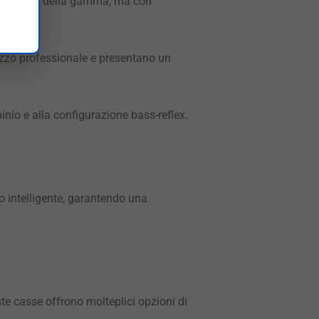
più piccole della gamma, ma con
lizzo professionale e presentano un
nio e alla configurazione bass-reflex.
 intelligente, garantendo una
ste casse offrono molteplici opzioni di