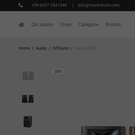
+39 0437 1841940
|
info@murerstore.com
Chi siamo
Store
Categorie
Brands
Home
/
Audio
/
Diffusori
/
JBL 4329P
-
20
%