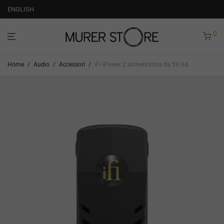
ENGLISH
0
Home
/
Audio
/
Accessori
/
iFi iPower 2 alimentatore da 5V-3A