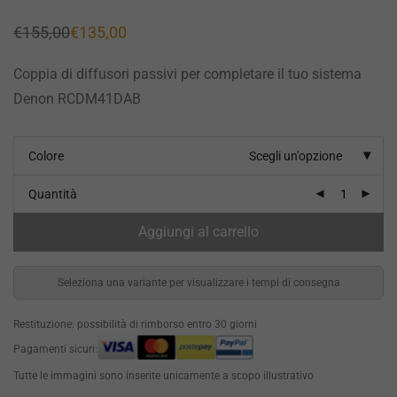
€
155,00
€
135,00
Il
Il
prezzo
prezzo
originale
attuale
Coppia di diffusori passivi per completare il tuo sistema
era:
è:
€155,00.
€135,00.
Denon RCDM41DAB
Colore
Scegli un'opzione
Quantità
Aggiungi al carrello
Seleziona una variante per visualizzare i tempi di consegna
Restituzione: possibilità di rimborso entro 30 giorni
Pagamenti sicuri:
Tutte le immagini sono inserite unicamente a scopo illustrativo