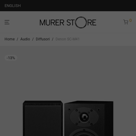
ENGLISH
0
Home
/
Audio
/
Diffusori
/
Denon SC-M41
-
13
%