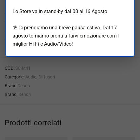
Denon Hi-Fi e dell’ingegneria del suono Europea. Per
Lo Store va in stand-by dal 08 al 16 Agosto
ottenere le migliori prestazioni, è stato utilizzato un
woofer/midrange di alta qualità da 12 cm in combinazione
⛱️ Ci prendiamo una breve pausa estiva. Dal 17
con un tweeter ad alta definizione e un crossover con
agosto torniamo pronti a farvi emozionare con il
componenti selezionati per riprodurre un suono naturale.
miglior Hi-Fi e Audio/Video!
COD:
SC-M41
Categorie:
Audio
,
Diffusori
Brand:
Denon
Brand:
Denon
Prodotti correlati