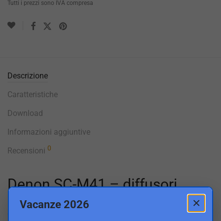
Tutti i prezzi sono IVA compresa
Descrizione
Caratteristiche
Download
Informazioni aggiuntive
0
Recensioni
Denon SC-M41 – diffusori
×
Vacanze 2026
Questi diffusori sono il risultato dell’abilità artigianale