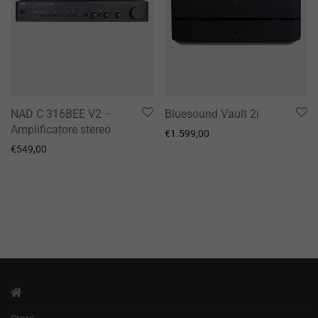
NAD C 316BEE V2 –
Bluesound Vault 2i
Amplificatore stereo
€
1.599,00
€
549,00