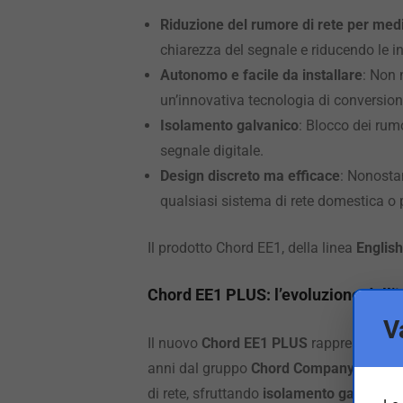
Riduzione del rumore di rete per med
chiarezza del segnale e riducendo le in
Autonomo e facile da installare
: Non 
un’innovativa tecnologia di conversione.
Isolamento galvanico
: Blocco dei rum
segnale digitale.
Design discreto ma efficace
: Nonosta
qualsiasi sistema di rete domestica o 
Il prodotto Chord EE1, della linea
English
Chord EE1 PLUS: l’evoluzione dell’i
V
Il nuovo
Chord EE1 PLUS
rappresenta un 
anni dal gruppo
Chord Company
nel tra
di rete, sfruttando
isolamento galvanico