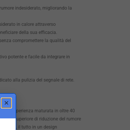
rumore indesiderato, migliorando la
iderato in calore attraverso
neficiare della sua efficacia.
 senza compromettere la qualità del
tivo potente e facile da integrare in
cato alla pulizia del segnale di rete.
×
e all’esperienza maturata in oltre 40
livello superiore di riduzione del rumore
ia
ARAY
, il tutto in un design