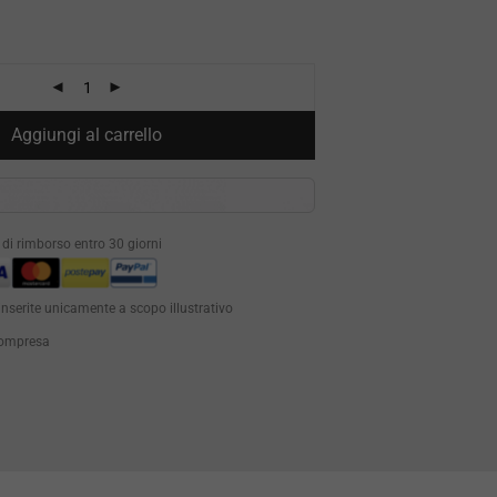
Aggiungi al carrello
à di rimborso entro 30 giorni
inserite unicamente a scopo illustrativo
 compresa