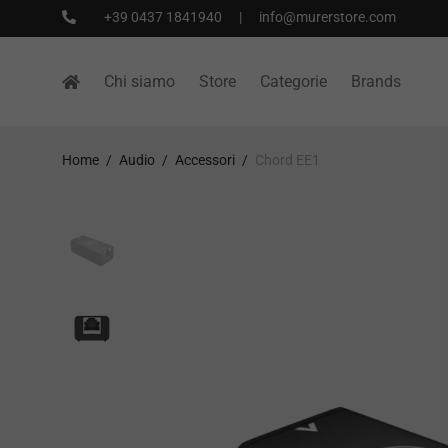
+39 0437 1841940
|
info@murerstore.com
Chi siamo
Store
Categorie
Brands
Home
/
Audio
/
Accessori
/
Chord EE1