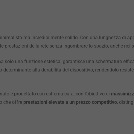
minimalista ma incredibilmente solido. Con una lunghezza di a
le prestazioni della rete senza ingombrare lo spazio, anche nei si
a solo una funzione estetica: garantisce una schermatura effica
determinante alla durabilità del dispositivo, rendendolo resistent
ato e progettato con estrema cura, con l’obiettivo di
massimizza
vo che offre
prestazioni elevate a un prezzo competitivo
, distin