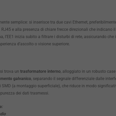
nte semplice: si inserisce tra due cavi Ethernet, preferibilmente
i RJ45 e alla presenza di chiare frecce direzionali che indicano i
a, l’EE1 inizia subito a filtrare i disturbi di rete, assicurando ch
perienza d’ascolto o visione superiore.
 si trova un
trasformatore interno
, alloggiato in un robusto case
amento galvanico
, separando il segnale differenziale dalle inter
MD (a montaggio superficiale), che riduce in modo significativ
a purezza dei dati trasmessi.
a:
udio