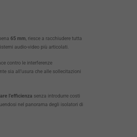
ppena
65 mm
, riesce a racchiudere tutta
stemi audio-video più articolati.
ce contro le interferenze
e sia all’usura che alle sollecitazioni
re l’efficienza
senza introdurre costi
guendosi nel panorama degli isolatori di