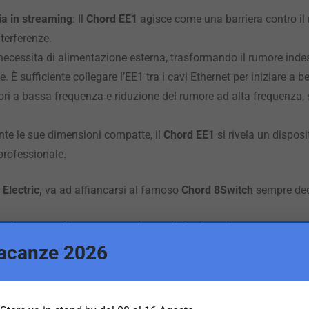
ia in streaming
: Il
Chord EE1
agisce come una barriera contro il 
terferenze.
necessita di alimentazione esterna, trasformando il rumore indes
 È sufficiente collegare l’EE1 tra i cavi Ethernet per iniziare a be
ori a bassa frequenza e riduzione del rumore ad alta frequenza,
nte le sue dimensioni compatte, il
Chord EE1
si rivela un disposi
professionale.
 Electric,
va ad affiancarsi al famoso
Chord 8Switch
sempre dedi
solamento di rete, secondo English Electric
acanze 2026
perfezionamento sostanziale rispetto al modello originale, grazi
ttamento dei segnali audio-video. La versione PLUS introduce un 
,
filtraggio in modalità comune mirato
e la tecnologia proprietar