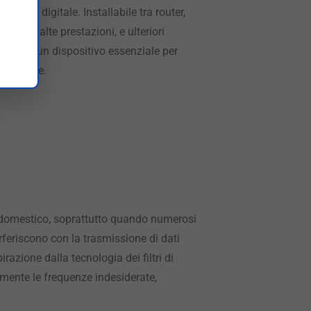
gnale digitale. Installabile tra router,
mi ad alte prestazioni, e ulteriori
ompleta un dispositivo essenziale per
 efficace.
o domestico, soprattutto quando numerosi
rferiscono con la trasmissione di dati
azione dalla tecnologia dei filtri di
vamente le frequenze indesiderate,