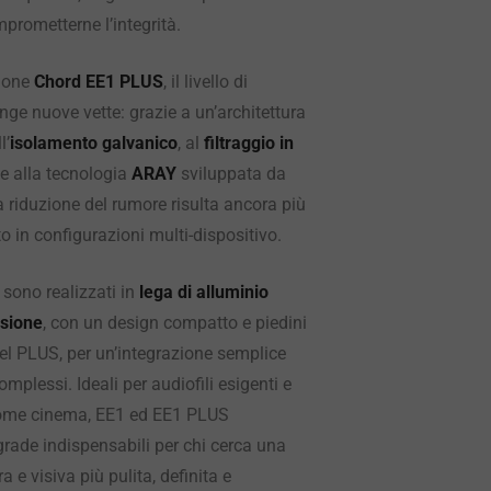
prometterne l’integrità.
sione
Chord EE1 PLUS
, il livello di
ge nuove vette: grazie a un’architettura
l’
isolamento galvanico
, al
filtraggio in
e alla tecnologia
ARAY
sviluppata da
riduzione del rumore risulta ancora più
to in configurazioni multi-dispositivo.
 sono realizzati in
lega di alluminio
isione
, con un design compatto e piedini
del PLUS, per un’integrazione semplice
mplessi. Ideali per audiofili esigenti e
home cinema, EE1 ed EE1 PLUS
rade indispensabili per chi cerca una
 e visiva più pulita, definita e