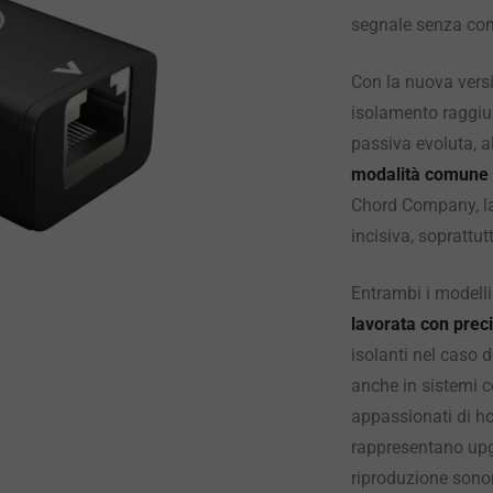
segnale senza com
Con la nuova ver
isolamento raggiun
passiva evoluta, al
modalità comune
Chord Company, la 
incisiva, soprattut
Entrambi i modelli
lavorata con prec
isolanti nel caso 
anche in sistemi co
appassionati di 
rappresentano upg
riproduzione sonora