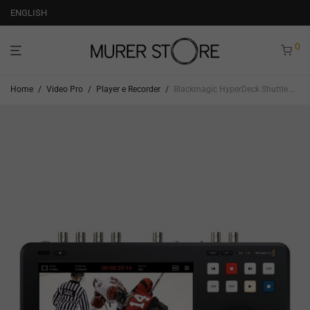
ENGLISH
0
Home
/
Video Pro
/
Player e Recorder
/
Blackmagic HyperDeck Shuttle 4K Pro 2TB