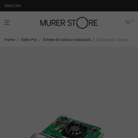
ENGLISH
0
Home
/
Video Pro
/
Schede di cattura e playback
/
Blackmagic Design Decklink SDI 4K