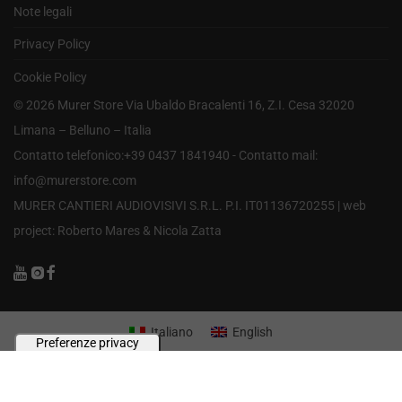
Note legali
Privacy Policy
Cookie Policy
©
2026
Murer Store Via Ubaldo Bracalenti 16, Z.I. Cesa 32020
Limana – Belluno – Italia
Contatto telefonico:+39 0437 1841940 - Contatto mail:
info@murerstore.com
MURER CANTIERI AUDIOVISIVI S.R.L. P.I. IT01136720255 |
web
project: Roberto Mares & Nicola Zatta
Italiano
English
Le tue preferenze relative alla privacy