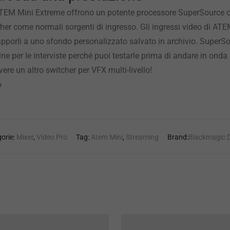
 ATEM Mini Extreme offrono un potente processore SuperSource co
itcher come normali sorgenti di ingresso. Gli ingressi video di 
porli a uno sfondo personalizzato salvato in archivio. SuperSou
per le interviste perché puoi testarle prima di andare in onda e 
ere un altro switcher per VFX multi-livello!
o
orie:
Mixer
,
Video Pro
Tag:
Atem Mini
,
Streaming
Brand:
Blackmagic 