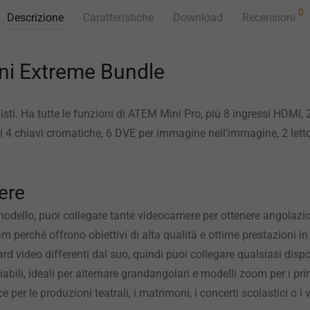
0
Descrizione
Caratteristiche
Download
Recensioni
i Extreme Bundle
isti. Ha tutte le funzioni di ATEM Mini Pro, più 8 ingressi HDMI,
 4 chiavi cromatiche, 6 DVE per immagine nell’immagine, 2 letto
ere
odello, puoi collegare tante videocamere per ottenere angolazio
perché offrono obiettivi di alta qualità e ottime prestazioni in
d video differenti dal suo, quindi puoi collegare qualsiasi disp
abili, ideali per alternare grandangolari e modelli zoom per i p
 per le produzioni teatrali, i matrimoni, i concerti scolastici o i