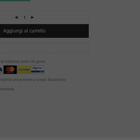
Aggiungi al carrello
à di rimborso entro 30 giorni
inserite unicamente a scopo illustrativo
 compresa