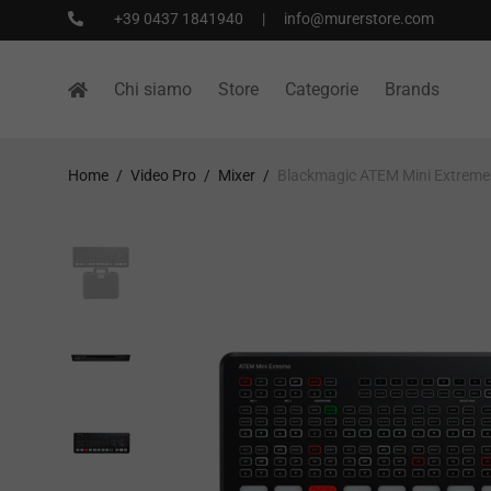
+39 0437 1841940
|
info@murerstore.com
Chi siamo
Store
Categorie
Brands
Home
/
Video Pro
/
Mixer
/
Blackmagic ATEM Mini Extreme