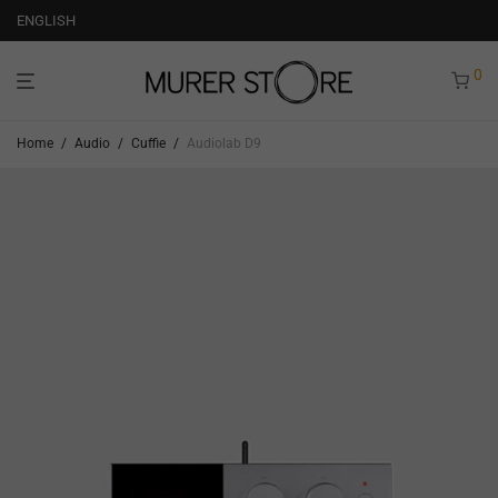
ENGLISH
0
Home
/
Audio
/
Cuffie
/
Audiolab D9