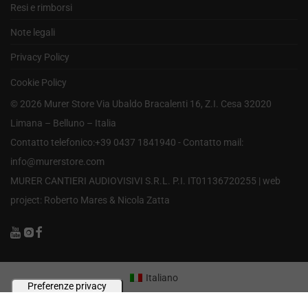
Resi e rimborsi
Note legali
Privacy Policy
Cookie Policy
©
2026
Murer Store Via Ubaldo Bracalenti 16, Z.I. Cesa 32020
Limana – Belluno – Italia
Contatto telefonico:+39 0437 1841940 - Contatto mail:
info@murerstore.com
MURER CANTIERI AUDIOVISIVI S.R.L. P.I. IT01136720255 |
web
project: Roberto Mares & Nicola Zatta
Italiano