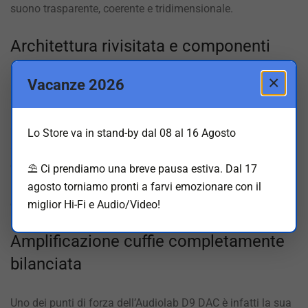
suono trasparente, coerente e tridimensionale.
Architettura rivisitata e componenti
premium
×
Vacanze 2026
Rispetto ai modelli inferiori della gamma
Audiolab
, il D9
adotta un layout circuitale completamente rivisitato, con
Lo Store va in stand-by dal 08 al 16 Agosto
alimentazione separata per ogni stadio, una selezione di
componenti premium e un trattamento del segnale che
⛱️ Ci prendiamo una breve pausa estiva. Dal 17
punta a massimizzare la fedeltà musicale, senza introdurre
agosto torniamo pronti a farvi emozionare con il
colorazioni artificiali.
miglior Hi-Fi e Audio/Video!
Amplificazione cuffie completamente
bilanciata
Uno dei punti di forza dell’Audiolab D9 DAC è infatti la sua