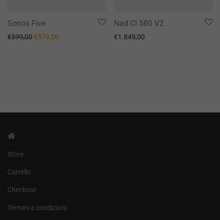
Sonos Five
Nad CI 580 V2
Il prezzo originale era: €599,00.
Il prezzo attuale è: €579,00.
€
599,00
€
579,00
€
1.849,00
Store
Carrello
Checkout
Termini e condizioni