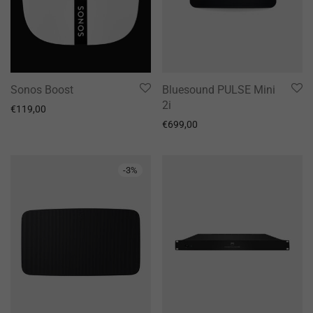
Sonos Boost
Bluesound PULSE Mini
2i
€
119,00
€
699,00
-
3
%