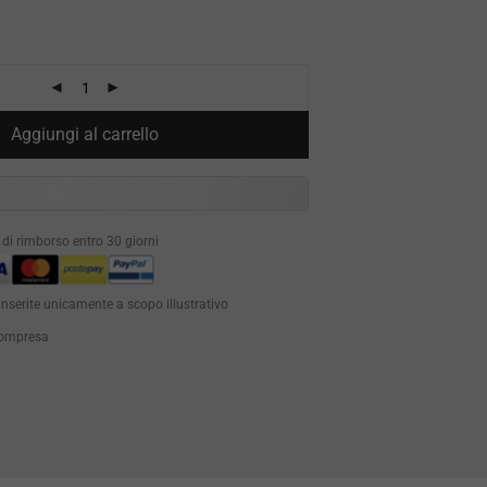
Aggiungi al carrello
à di rimborso entro 30 giorni
inserite unicamente a scopo illustrativo
 compresa