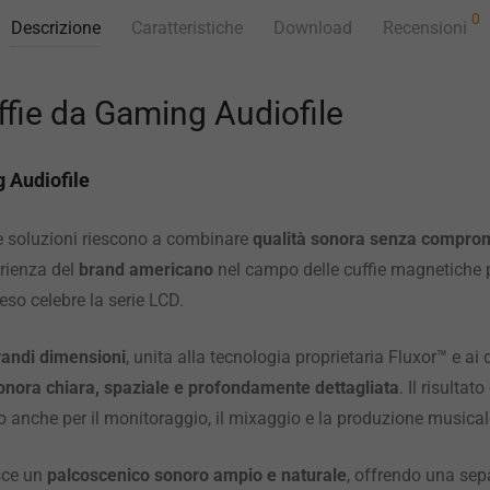
0
Descrizione
Caratteristiche
Download
Recensioni
fie da Gaming Audiofile
g Audiofile
e soluzioni riescono a combinare
qualità sonora senza comprom
rienza del
brand americano
nel campo delle cuffie magnetiche p
reso celebre la serie LCD.
randi dimensioni
, unita alla tecnologia proprietaria Fluxor™ e ai 
onora chiara, spaziale e profondamente dettagliata
. Il risulta
tto anche per il monitoraggio, il mixaggio e la produzione musical
sce un
palcoscenico sonoro ampio e naturale
, offrendo una sep