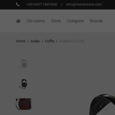
+39 0437 1841940
|
info@murerstore.com
Chi siamo
Store
Categorie
Brands
Home
/
Audio
/
Cuffie
/
Audeze LCD-GX