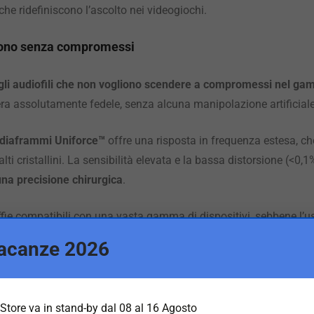
che ridefiniscono l’ascolto nei videogiochi.
uono senza compromessi
gli audiofili che non vogliono scendere a compromessi nel ga
iera assolutamente fedele, senza alcuna manipolazione artificiale
diaframmi Uniforce™
offre una risposta in frequenza estesa, c
 alti cristallini. La sensibilità elevata e la bassa distorsione (
una precisione chirurgica
.
fie compatibili con una vasta gamma di dispositivi, sebbene l’u
 massimo delle prestazioni.
acanze 2026
ità universale
Store va in stand-by dal 08 al 16 Agosto
Audeze LCD-GX
è la presenza di
un microfono ad asta removibi