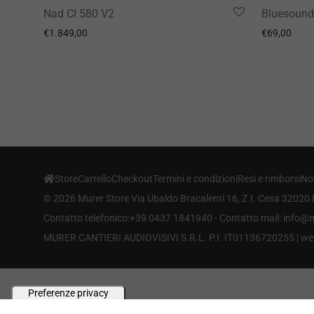
Nad CI 580 V2
Bluesound
€
1.849,00
€
69,00
Store
Carrello
Checkout
Termini e condizioni
Resi e rimborsi
Not
©
2026
Murer Store Via Ubaldo Bracalenti 16, Z.I. Cesa 32020 
Contatto telefonico:+39 0437 1841940 - Contatto mail: info
MURER CANTIERI AUDIOVISIVI S.R.L. P.I. IT01136720255 |
we