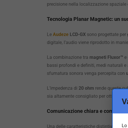
precisione nella localizzazione spaziale 
Tecnologia Planar Magnetic: un s
Le
Audeze
LCD-GX
sono progettate per
digitale, l’audio viene riprodotto in man
La combinazione tra
magneti Fluxor™
e
bassi profondi e definiti, medi naturali e
sfumatura sonora venga percepita con
L’impedenza di
20 ohm
rende queste cuf
sia altamente consigliato per ottenere il
V
Comunicazione chiara e compatibil
Lo 
Una delle caratteristiche distintive delle