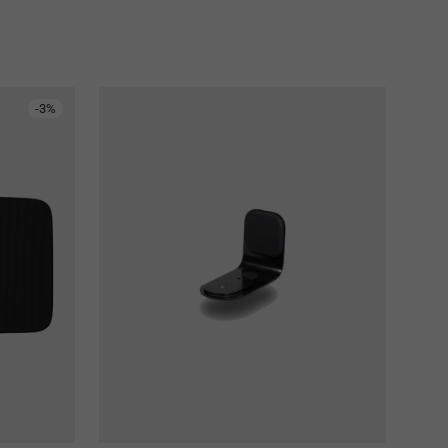
-
3
%