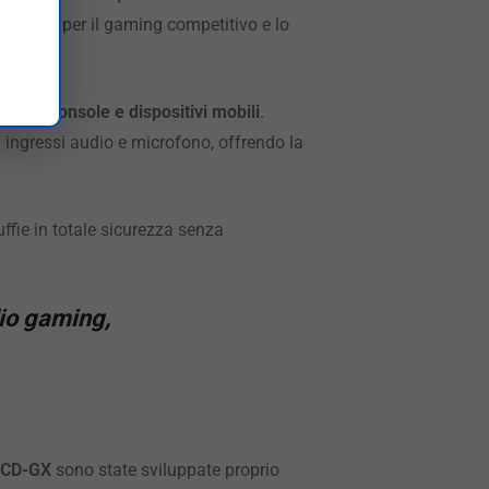
mentale per il gaming competitivo e lo
 Mac, console e dispositivi mobili
.
 ingressi audio e microfono, offrendo la
cuffie in totale sicurezza senza
dio gaming,
LCD-GX
sono state sviluppate proprio