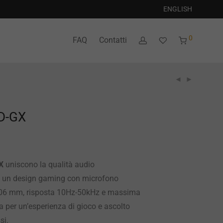
ENGLISH
0
FAQ
Contatti
D-GX
X
uniscono la qualità audio
 un design gaming con microfono
106 mm, risposta 10Hz-50kHz e massima
 per un’esperienza di gioco e ascolto
si.