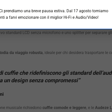
bientale garantisce
una comunicazione chiara e precisa
, fonda
 Ci prendiamo una breve pausa estiva. Dal 17 agosto torniamo
nti a farvi emozionare con il miglior Hi-Fi e Audio/Video!
n un connettore TRRS da 3,5 mm, rendendolo
compatibile con PC,
cavo standard LCD senza microfono e uno splitter per separare gli
todia da viaggio robusta
, ideale per chi desidera trasportare le 
i cuffie che ridefiniscono gli standard dell’au
 a un design senza compromessi”
ni
ione musicale richiedono
cuffie comode e leggere
, e le
Audeze 