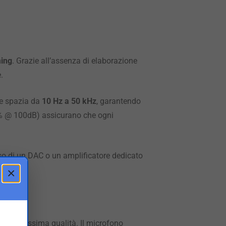
ming
. Grazie all’assenza di elaborazione
.
he spazia da
10 Hz a 50 kHz
, garantendo
<0,1% @ 100dB) assicurano che ogni
so di un DAC o un amplificatore dedicato
×
le
di altissima qualità. Il microfono