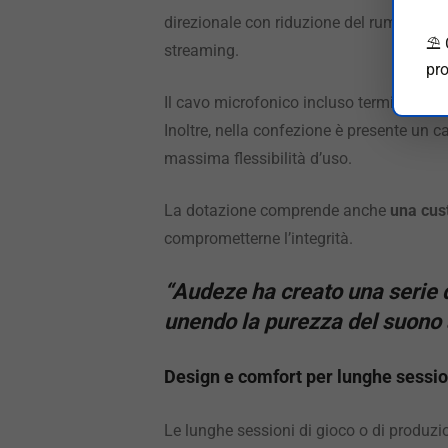
direzionale con riduzione del rumore am
⛱️
streaming.
pro
Il cavo microfonico incluso termina co
Inoltre, nella confezione è presente un 
massima flessibilità d’uso.
La dotazione comprende anche
una cus
comprometterne l’integrità.
“Audeze ha creato una serie d
unendo la purezza del suono
Design e comfort per lunghe sessio
Le lunghe sessioni di gioco o di produz