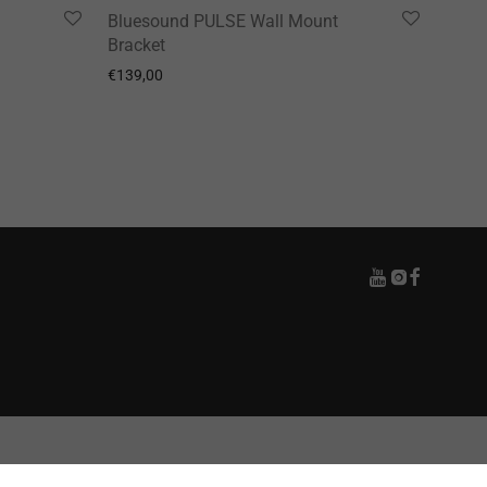
Bluesound PULSE Wall Mount
Bracket
99,00.
è: €579,00.
€
139,00